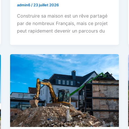
admin6
/
23 juillet 2026
Construire sa maison est un rêve partagé
par de nombreux Français, mais ce projet
peut rapidement devenir un parcours du