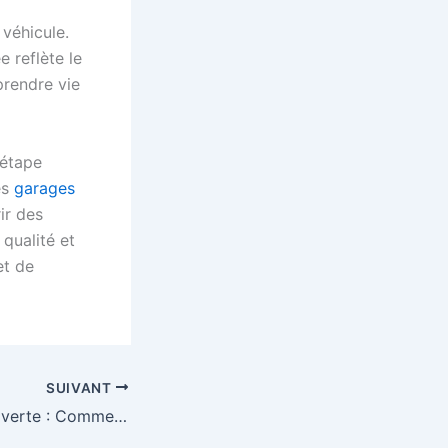
 véhicule.
 reflète le
prendre vie
 étape
es
garages
ir des
 qualité et
et de
SUIVANT
Passer à l’énergie verte : Comment intégrer les sources d’énergie renouvelable dans vos plans de construction ?