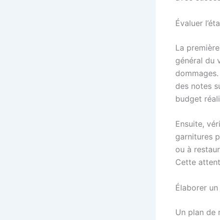
Évaluer l’ét
La première
général du v
dommages. I
des notes su
budget réali
Ensuite, vér
garnitures p
ou à restau
Cette attent
Élaborer un
Un plan de r