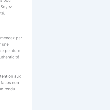
os pour
. Soyez
té.
ommencez par
r une
de peinture
uthenticité
tention aux
urfaces non
 un rendu