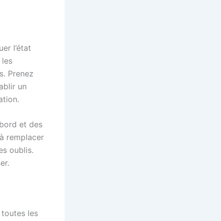
er l’état
 les
s. Prenez
ablir un
ation.
 bord et des
s à remplacer
s oublis.
er.
 toutes les