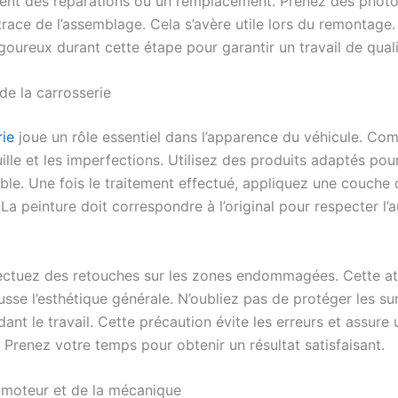
tent des réparations ou un remplacement. Prenez des phot
trace de l’assemblage. Cela s’avère utile lors du remontage
igoureux durant cette étape pour garantir un travail de quali
de la carrosserie
rie
joue un rôle essentiel dans l’apparence du véhicule. C
ouille et les imperfections. Utilisez des produits adaptés pou
able. Une fois le traitement effectué, appliquez une couche 
La peinture doit correspondre à l’original pour respecter l’a
fectuez des retouches sur les zones endommagées. Cette at
usse l’esthétique générale. N’oubliez pas de protéger les s
ant le travail. Cette précaution évite les erreurs et assure
 Prenez votre temps pour obtenir un résultat satisfaisant.
 moteur et de la mécanique