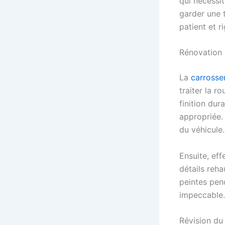
qui nécessi
garder une 
patient et r
Rénovation 
La
carrosse
traiter la r
finition dur
appropriée. 
du véhicule.
Ensuite, ef
détails reha
peintes pend
impeccable.
Révision du