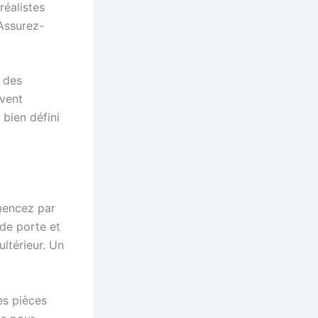
éalistes
Assurez-
, des
uvent
bien défini
mencez par
 de porte et
ultérieur. Un
es pièces