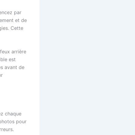
mencez par
ssement et de
gies. Cette
feux arrière
ble est
es avant de
er
lez chaque
 photos pour
rreurs.