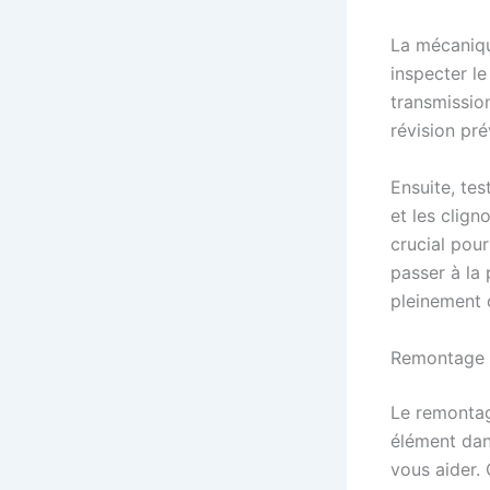
La mécaniqu
inspecter l
transmissio
révision pré
Ensuite, tes
et les clign
crucial pou
passer à la
pleinement 
Remontage e
Le remontag
élément dan
vous aider. 