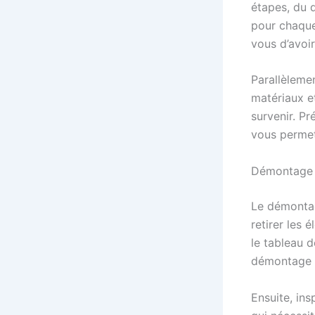
étapes, du 
pour chaque
vous d’avoi
Parallèlemen
matériaux e
survenir. P
vous permet 
Démontage 
Le démontag
retirer les 
le tableau d
démontage m
Ensuite, in