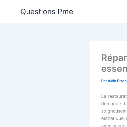
Aller
Questions Pme
au
contenu
Répar
essent
Par
Alain Fisc
La restaura
demande du 
soigneuseme
esthétique,
avec succès