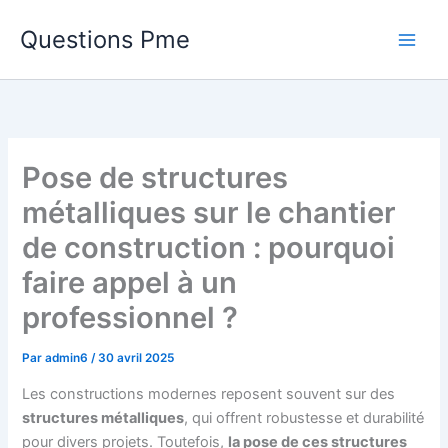
Aller
Questions Pme
au
contenu
Pose de structures
métalliques sur le chantier
de construction : pourquoi
faire appel à un
professionnel ?
Par
admin6
/
30 avril 2025
Les constructions modernes reposent souvent sur des
structures métalliques
, qui offrent robustesse et durabilité
pour divers projets. Toutefois,
la pose de ces structures