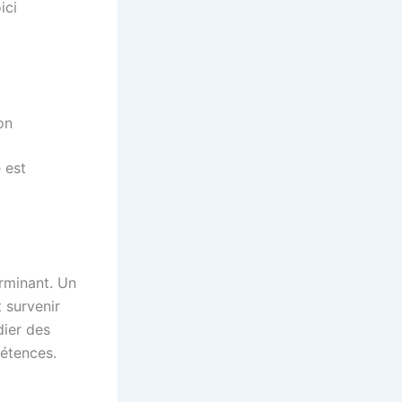
ici
on
 est
erminant. Un
 survenir
dier des
pétences.