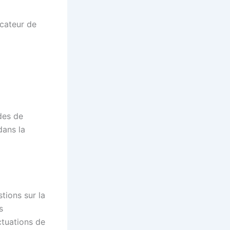
icateur de
des de
dans la
tions sur la
s
ctuations de