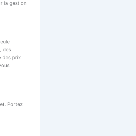
r la gestion
seule
, des
e des prix
-vous
jet. Portez