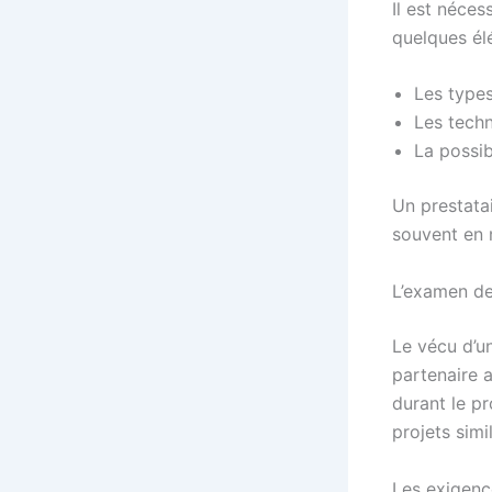
Il est néces
quelques él
Les types
Les techn
La possib
Un prestatai
souvent en 
L’examen de
Le vécu d’u
partenaire a
durant le p
projets simi
Les exigence