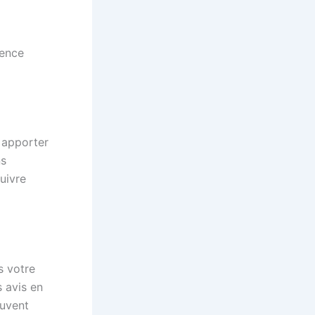
ience
 apporter
ns
uivre
s votre
s avis en
ouvent