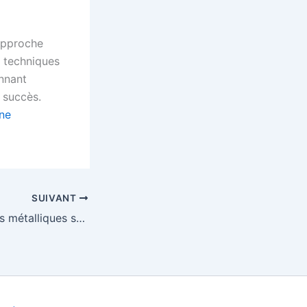
 approche
 techniques
onnant
 succès.
ne
SUIVANT
Pose de structures métalliques sur le chantier de construction : pourquoi faire appel à un professionnel ?