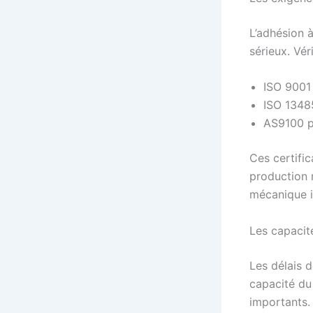
L’adhésion à
sérieux. Vér
ISO 9001 
ISO 13485
AS9100 p
Ces certifi
production r
mécanique in
Les capacit
Les délais d
capacité du
importants.