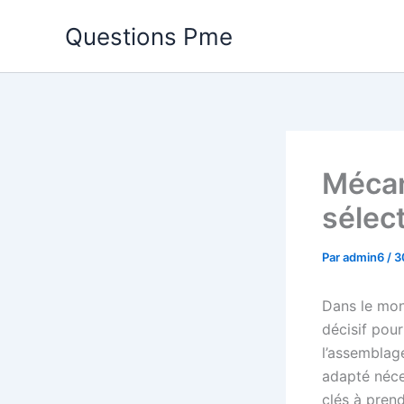
Aller
Questions Pme
au
contenu
Mécani
sélec
Par
admin6
/
3
Dans le mo
décisif pour
l’assemblag
adapté néce
clés à pren