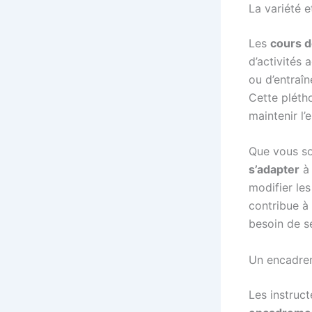
La variété e
Les
cours d
d’activités
ou d’entraîn
Cette pléth
maintenir l
Que vous so
s’adapter
à 
modifier le
contribue à 
besoin de se
Un encadrem
Les instruct