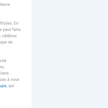
lleure
iciles. En
e peut faire
t célébrer
oupe de
vité
re,
liens
 pas à vous
oupe
, qui