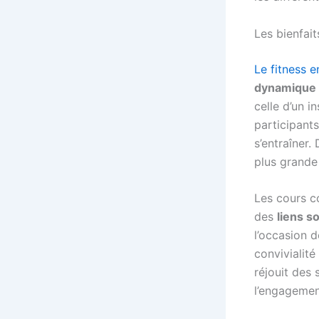
Les bienfait
Le fitness 
dynamique 
celle d’un i
participants
s’entraîner
plus grande
Les cours co
des
liens s
l’occasion 
convivialit
réjouit des 
l’engagemen