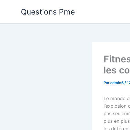
Aller
Questions Pme
au
contenu
Fitne
les co
Par
admin6
/
1
Le monde du
l’explosion
pas seuleme
plus en plu
les différe