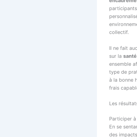
encadreme
participant
personnalisé
environnemen
collectif.
Il ne fait a
sur la
santé
ensemble af
type de pra
à la bonne h
frais capab
Les résultat
Participer à
En se sentan
des impacts 