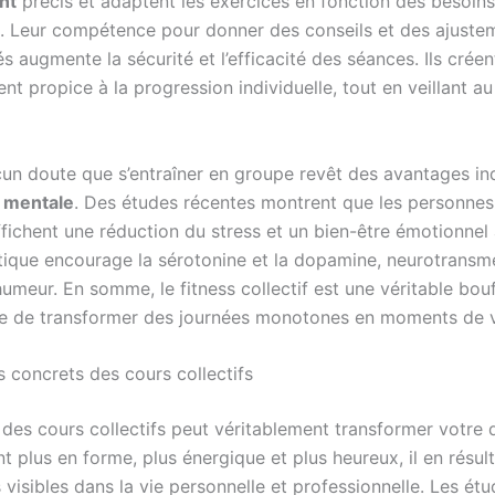
nt
précis et adaptent les exercices en fonction des besoin
s. Leur compétence pour donner des conseils et des ajuste
s augmente la sécurité et l’efficacité des séances. Ils créen
t propice à la progression individuelle, tout en veillant au
ucun doute que s’entraîner en groupe revêt des avantages in
 mentale
. Des études récentes montrent que les personnes
fichent une réduction du stress et un bien-être émotionnel
tique encourage la sérotonine et la dopamine, neurotransme
umeur. En somme, le fitness collectif est une véritable bouf
le de transformer des journées monotones en moments de vi
s concrets des cours collectifs
 des cours collectifs peut véritablement transformer votre 
t plus en forme, plus énergique et plus heureux, il en résul
visibles dans la vie personnelle et professionnelle. Les ét