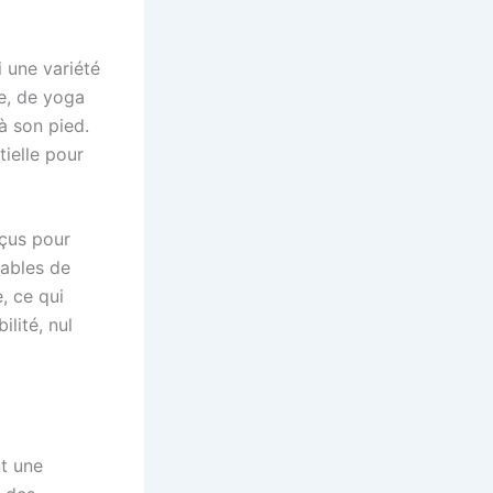
i une variété
e, de yoga
à son pied.
ielle pour
nçus pour
pables de
, ce qui
lité, nul
nt une