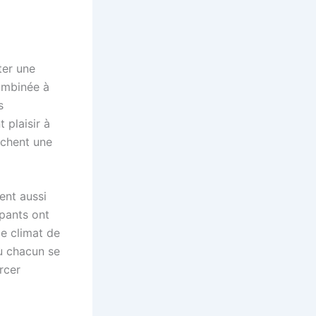
ter une
ombinée à
s
 plaisir à
ichent une
sent aussi
ipants ont
Ce climat de
où chacun se
rcer