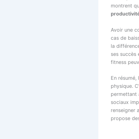
montrent qu
productivit
Avoir une c
cas de bais
la différen
ses succès 
fitness peu
En résumé, l
physique. C’
permettant 
sociaux imp
renseigner 
propose des