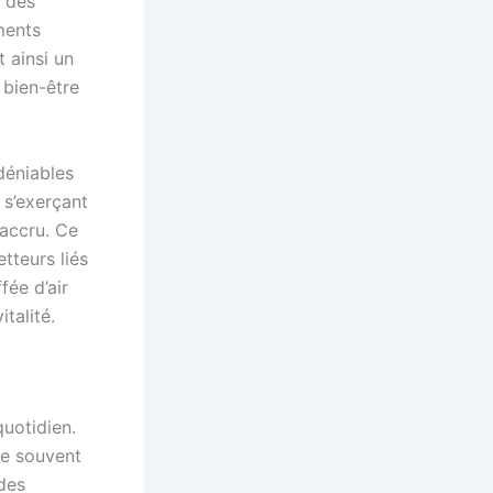
s des
ments
t ainsi un
 bien-être
déniables
 s’exerçant
 accru. Ce
tteurs liés
fée d’air
talité.
quotidien.
te souvent
udes