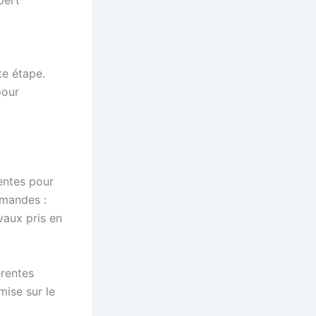
pert
te étape.
pour
tentes pour
emandes :
vaux pris en
érentes
mise sur le