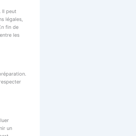
 Il peut
ns légales,
n fin de
entre les
préparation.
 respecter
luer
nir un