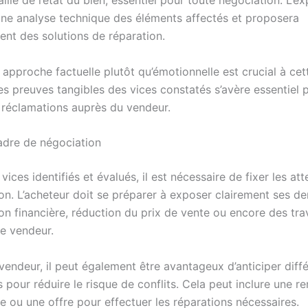
illé de l’état du bien, essentiel pour toute négociation. L’ex
une analyse technique des éléments affectés et proposera
ent des solutions de réparation.
approche factuelle plutôt qu’émotionnelle est crucial à cet
es preuves tangibles des vices constatés s’avère essentiel 
 réclamations auprès du vendeur.
cadre de négociation
 vices identifiés et évalués, il est nécessaire de fixer les at
ion. L’acheteur doit se préparer à exposer clairement ses d
n financière, réduction du prix de vente ou encore des tra
le vendeur.
vendeur, il peut également être avantageux d’anticiper diff
 pour réduire le risque de conflits. Cela peut inclure une re
e ou une offre pour effectuer les réparations nécessaires.