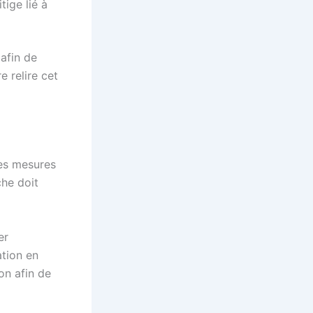
tige lié à
 afin de
e relire cet
 des mesures
che doit
er
ation en
on afin de