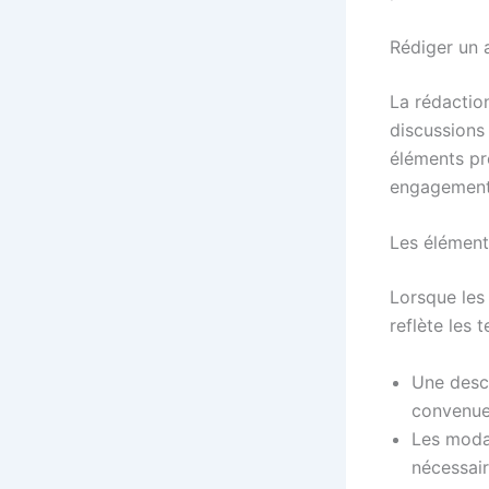
Rédiger un 
La rédactio
discussions 
éléments pré
engagement
Les éléments
Lorsque les
reflète les 
Une descr
convenue
Les moda
nécessair