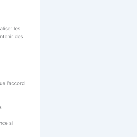
liser les
ntenir des
ue l’accord
s
nce si