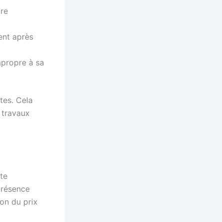
tre
sent après
impropre à sa
ites. Cela
 travaux
te
présence
on du prix