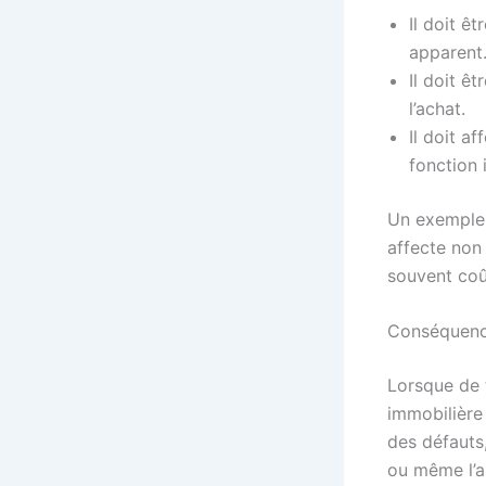
Il doit ê
apparent
Il doit ê
l’achat.
Il doit a
fonction i
Un exemple c
affecte non
souvent coû
Conséquence
Lorsque de 
immobilière 
des défauts
ou même l’a