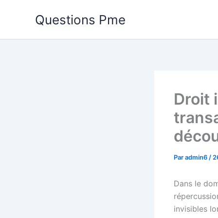
Aller
Questions Pme
au
contenu
Droit
transa
décou
Par
admin6
/
2
Dans le dom
répercussion
invisibles l