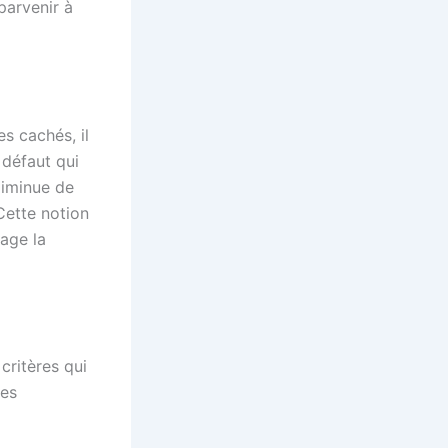
parvenir à
s cachés, il
 défaut qui
diminue de
Cette notion
age la
critères qui
nes