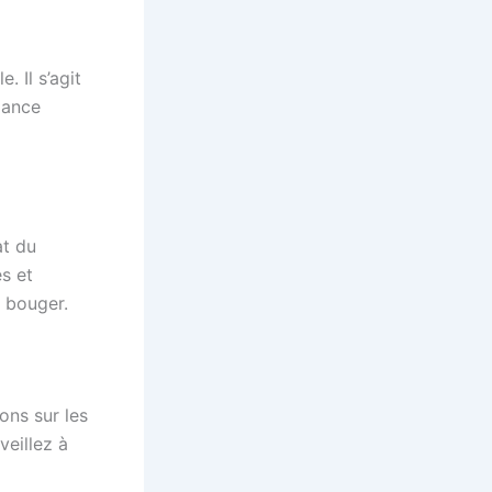
e. Il s’agit
lance
at du
es et
e bouger.
ons sur les
veillez à