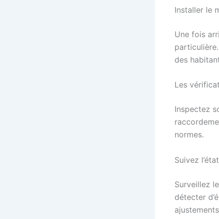
Installer l
Une fois arri
particulière
des habitant
Les vérifica
Inspectez s
raccordemen
normes.
Suivez l’ét
Surveillez l
détecter d’
ajustements