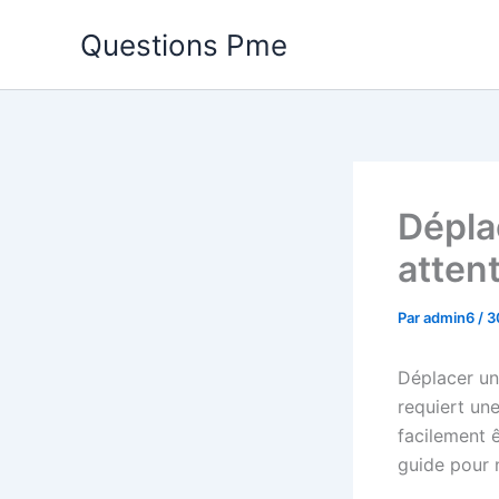
Aller
Questions Pme
au
contenu
Dépla
attent
Par
admin6
/
3
Déplacer un
requiert une
facilement 
guide pour n