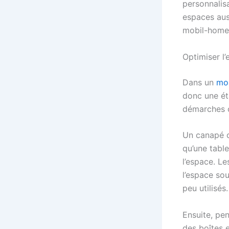
personnalis
espaces aus
mobil-home 
Optimiser l’
Dans un
mo
donc une ét
démarches c
Un canapé co
qu’une tabl
l’espace. Le
l’espace so
peu utilisés.
Ensuite, pen
des boîtes e