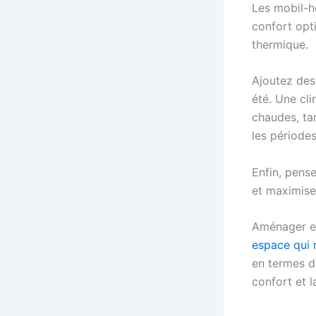
Les mobil-h
confort opti
thermique.
Ajoutez des 
été. Une cli
chaudes, ta
les périodes
Enfin, pensez
et maximise
Aménager et
espace qui r
en termes d
confort et l