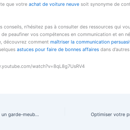
rte que votre
achat de voiture neuve
soit synonyme de conf
s conseils, n’hésitez pas à consulter des ressources qui vo
 de peaufiner vos compétences en communication et en né
e, découvrez comment
maîtriser la communication persuas
uelques
astuces pour faire de bonnes affaires
dans d’autres
w.youtube.com/watch?v=8qL8g7UsRV4
Comment choisir un garde-meubles adapté à vos besoins : le guide