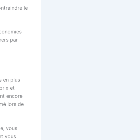
ontraindre le
économies
hers par
s en plus
prix et
ent encore
mé lors de
ie, vous
et vous