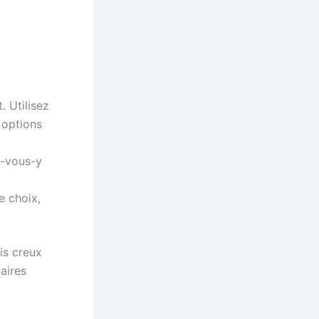
 Utilisez
 options
z-vous-y
e choix,
is creux
aires