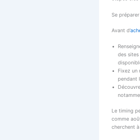
Se préparer
Avant d’
ache
Renseigne
des sites
disponibl
Fixez un
pendant l
Découvrez
notammen
Le timing pe
comme août 
cherchent à 