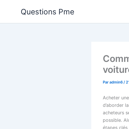
Aller
Questions Pme
au
contenu
Comme
voitur
Par
admin6
/
2
Acheter une 
d’aborder l
acheteurs se
possible. A
étapes clés