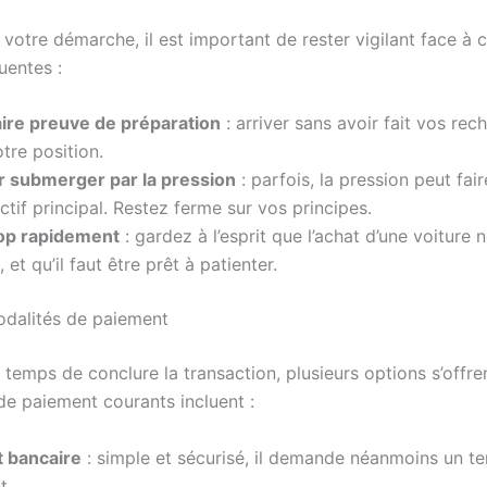
 votre démarche, il est important de rester vigilant face à 
uentes :
aire preuve de préparation
: arriver sans avoir fait vos rec
otre position.
er submerger par la pression
: parfois, la pression peut fai
ectif principal. Restez ferme sur vos principes.
op rapidement
: gardez à l’esprit que l’achat d’une voiture
et qu’il faut être prêt à patienter.
odalités de paiement
t temps de conclure la transaction, plusieurs options s’offre
e paiement courants incluent :
 bancaire
: simple et sécurisé, il demande néanmoins un t
t.