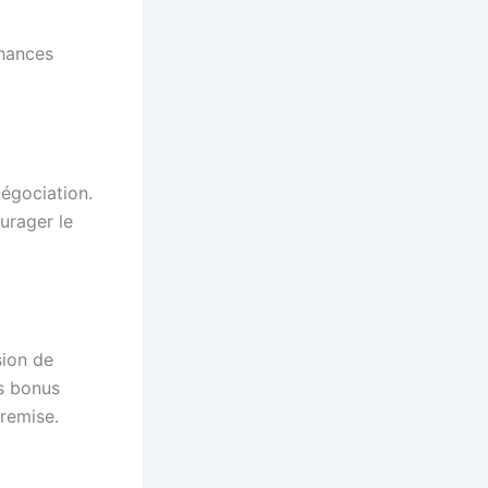
chances
égociation.
urager le
ion de
es bonus
 remise.