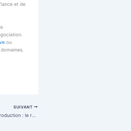
iance et de
us
gociation.
ive
ou
 domaines.
SUIVANT
Optimiser votre production : le rôle des étiqueteuses industrielles dans l’efficacité