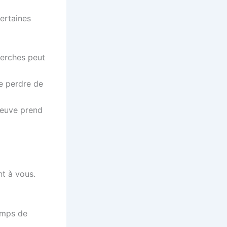
certaines
herches peut
re perdre de
 neuve prend
nt à vous.
emps de