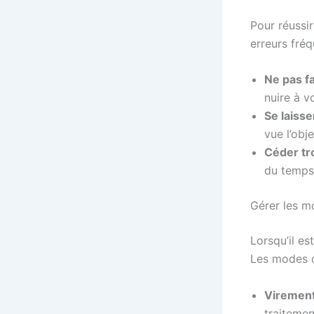
Pour réussir
erreurs fréq
Ne pas f
nuire à v
Se laiss
vue l’obj
Céder tr
du temps, 
Gérer les m
Lorsqu’il es
Les modes d
Virement
traitemen