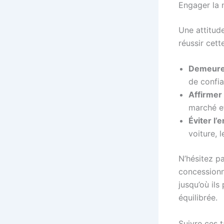
Engager la 
Une attitude
réussir cette
Demeure
de confia
Affirmer
marché e
Éviter l
voiture, 
N’hésitez p
concessionn
jusqu’où ils
équilibrée.
Suivre ces 