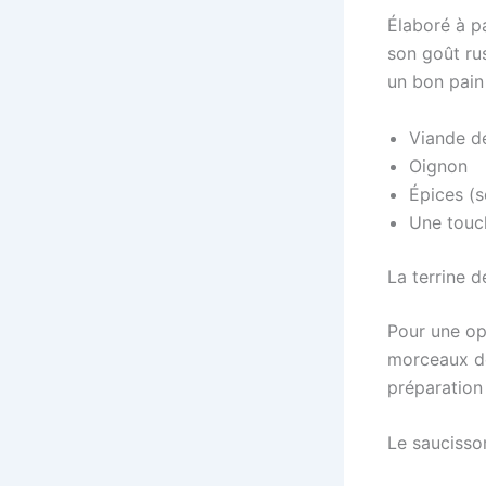
Élaboré à p
son goût ru
un bon pain 
Viande de
Oignon
Épices (s
Une touc
La terrine de
Pour une opt
morceaux de
préparation 
Le saucisso