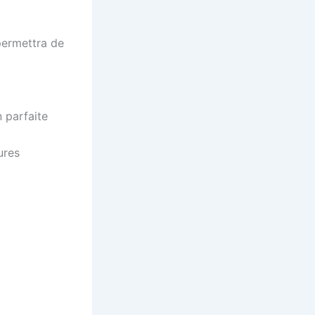
 permettra de
 parfaite
ures