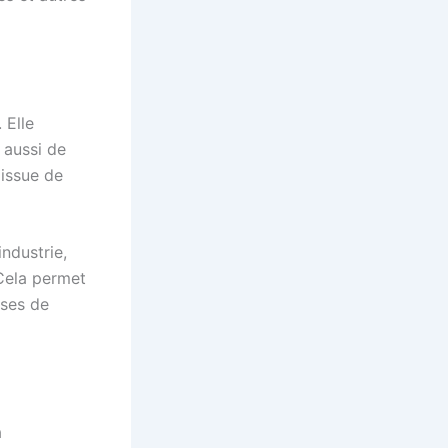
 Elle
 aussi de
 issue de
industrie,
 Cela permet
ises de
a