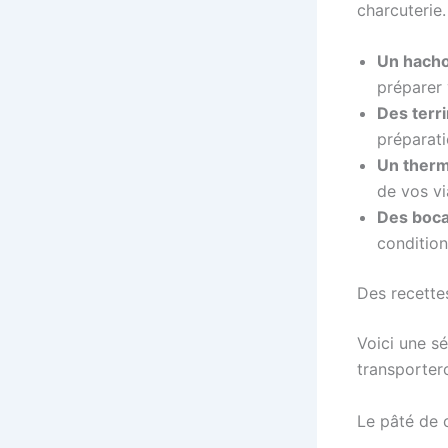
charcuterie
Un hachoi
préparer 
Des terr
préparati
Un therm
de vos vi
Des boca
condition
Des recette
Voici une s
transportero
Le pâté de