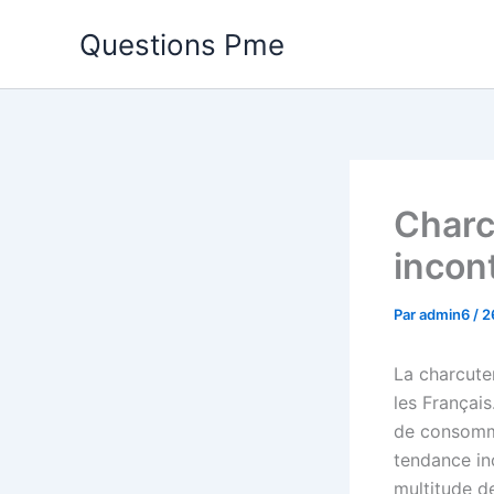
Aller
Questions Pme
au
contenu
Charc
incon
Par
admin6
/
2
La charcuter
les Français
de consomme
tendance in
multitude de