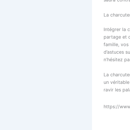
La charcuter
Intégrer la
partage et d
famille, vo
d’astuces su
n’hésitez p
La charcute
un véritable
ravir les pa
https://ww