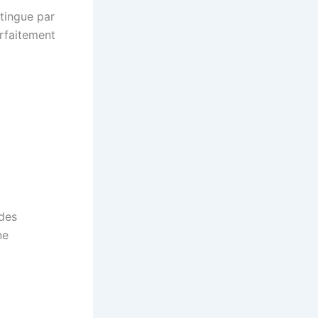
tingue par
rfaitement
 des
ne