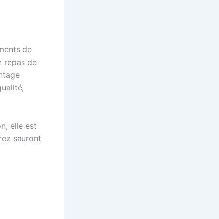
oments de
un repas de
antage
ualité,
, elle est
erez sauront