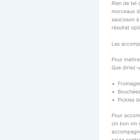
Rien de tel 
morceaux de
saucisson à
résultat op
Les accomp
Pour mettre
Que diriez-
Fromages 
Bouchées
Pickles d
Pour accomp
Un bon vin r
accompagner
saura contra