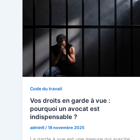
Code du travail
Vos droits en garde à vue :
pourquoi un avocat est
indispensable ?
admin6
/
18 novembre 2025
La garde à vue est une mesure qui suscite