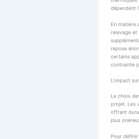
thermiques. 
dépendent l
En matière d
relevage et
supplémentai
repose énorm
certains app
contrainte j
L’impact sur
Le choix de
projet. Les
offrant dura
plus onéreux
Pour définir