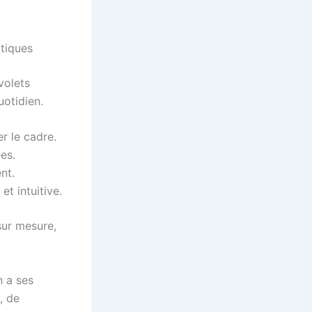
atiques
volets
uotidien.
r le cadre.
es.
nt.
t intuitive.
sur mesure,
n a ses
, de