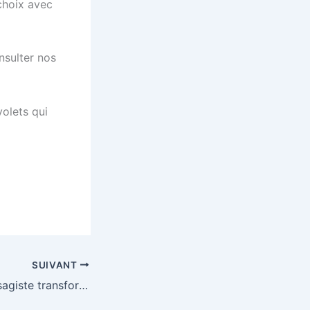
choix avec
nsulter nos
volets qui
SUIVANT
Comment un paysagiste transforme un terrain en espace extérieur harmonieux ?