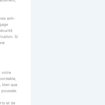
icacement,
mes anti-
 gage
sécurité
ication. Si
une
r votre
bordable,
s, bien que
n poussée.
rts et de