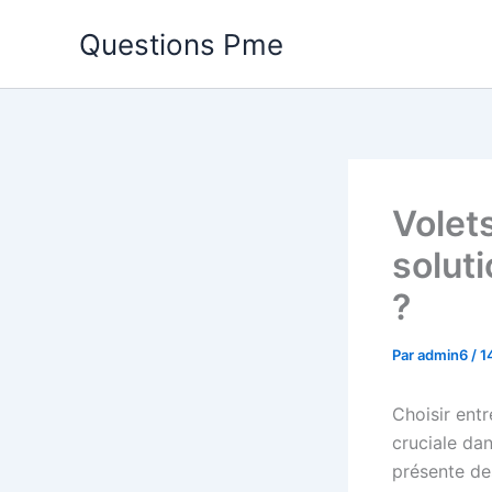
Aller
Questions Pme
au
contenu
Volets
soluti
?
Par
admin6
/
1
Choisir ent
cruciale da
présente de