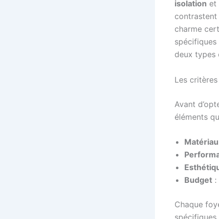
isolation
et
contrastent
charme cert
spécifiques 
deux types 
Les critère
Avant d’opt
éléments qui
Matériau
Perform
Esthétiq
Budget
: 
Chaque foyer
spécifiques 