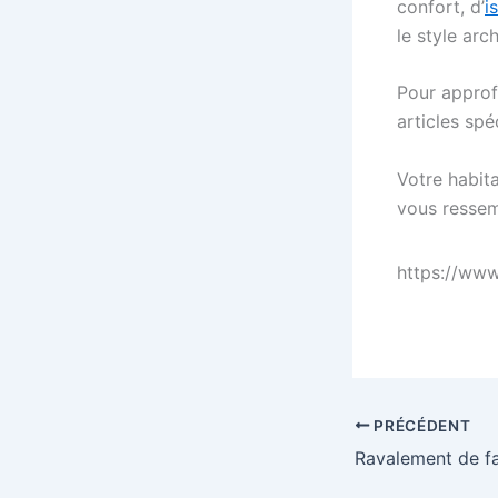
confort, d’
i
le style arc
Pour approf
articles spé
Votre habita
vous ressem
https://ww
PRÉCÉDENT