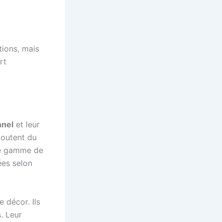
tions, mais
rt
nnel
et leur
joutent du
rge gamme de
ées selon
 décor. Ils
. Leur