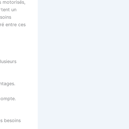
is motorisés,
rtent un
soins
iré entre ces
lusieurs
ntages.
 compte.
es besoins