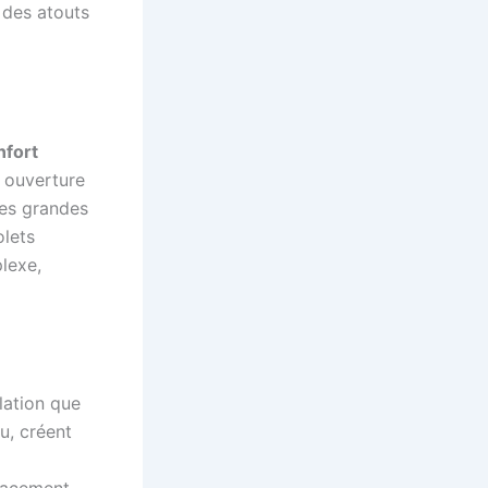
t des atouts
nfort
e ouverture
les grandes
olets
lexe,
olation que
au, créent