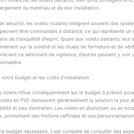
En revanche, les volets battants, bien qu’ils protègent eff
argement du matériau et de leur installation.
e sécurité, les volets roulants intègrent souvent des systè
 peuvent être commandés à distance, ce qui représente un
re de tranquillité d’esprit. Quant aux volets battants, leur 
ément sur la solidité et les rituels de fermeture et de vérif
récient ce sentiment de vigilance, d’autres peuvent y voir 
ournalière.
 votre budget et les coûts d’installation
s volets influe conséquemment sur le budget à prévoir pou
 volets en PVC demeurent généralement la solution la plus a
bilité et peu d’entretien. Les volets en aluminium ou en boi
, promettent des finitions raffinées et une personnalisatio
 le budget nécessaire, il est conseillé de consulter des expe