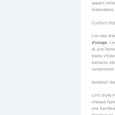
aspect minim
indéniables 
Confort d’uti
L’un des él
d’usage
. L
et une ferme
baies vitrée
battants né
notamment à
Isolation th
Lors d’une
r
chaque type 
une barrière