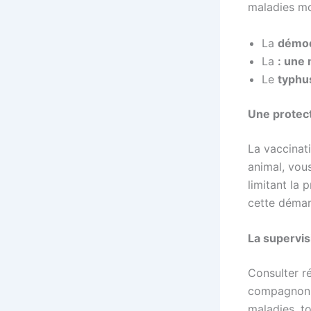
maladies mor
La
démo
La
: une 
Le
typhu
Une protect
La vaccinati
animal, vou
limitant la 
cette démar
La supervisi
Consulter r
compagnon à
maladies, t