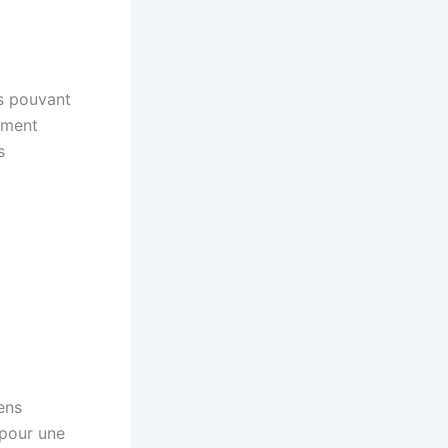
s pouvant
ement
s
ens
 pour une