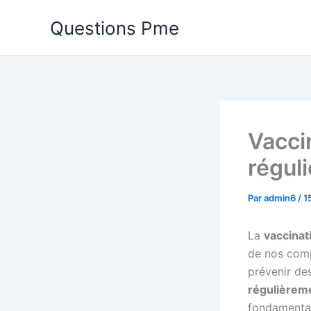
Aller
Questions Pme
au
contenu
Vacci
régul
Par
admin6
/
1
La
vaccinat
de nos comp
prévenir des
régulièreme
fondamental