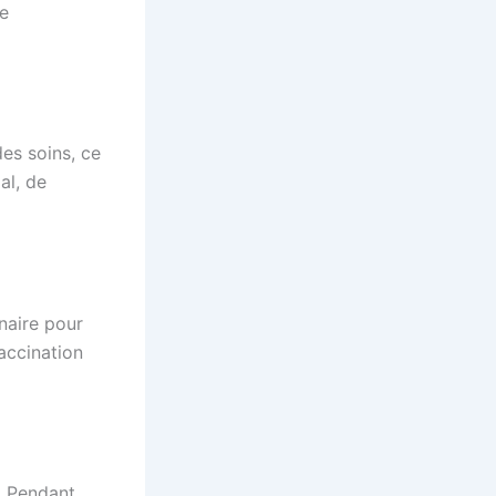
ne
des soins, ce
al, de
inaire pour
vaccination
n. Pendant