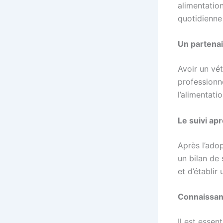
alimentation
quotidienne
Un partenai
Avoir un vét
professionne
l’alimentati
Le suivi ap
Après l’adop
un bilan de 
et d’établir
Connaissanc
Il est essen