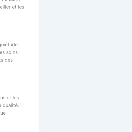
iller et les
quiétude
des soins
ts des
ns et les
qualité. Il
que