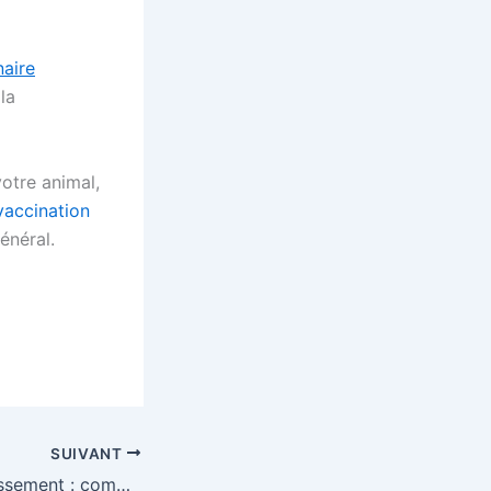
naire
la
votre animal,
vaccination
énéral.
SUIVANT
Réseaux d’assainissement : comment les travaux de VRD limitent les infiltrations ?