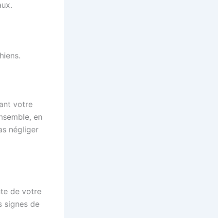
aux.
hiens.
ant votre
nsemble, en
as négliger
nte de votre
 signes de