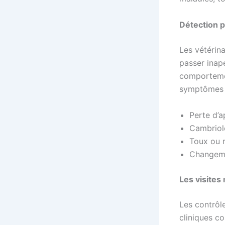
Détection 
Les vétérin
passer inap
comportemen
symptômes co
Perte d’a
Cambriole
Toux ou re
Changeme
Les visites
Les contrôl
cliniques c