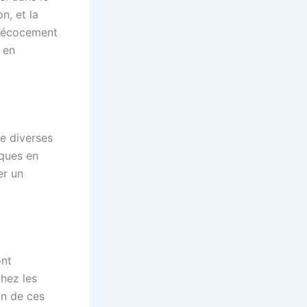
n, et la
précocement
 en
e diverses
iques en
er un
ont
hez les
on de ces