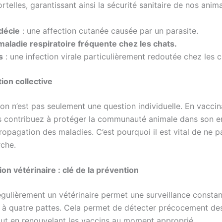
telles, garantissant ainsi la sécurité sanitaire de nos anim
décie
: une affection cutanée causée par un parasite.
maladie respiratoire fréquente chez les chats.
s
: une infection virale particulièrement redoutée chez les c
ion collective
on n’est pas seulement une question individuelle. En vaccin
s contribuez à protéger la communauté animale dans son e
propagation des maladies. C’est pourquoi il est vital de ne p
che.
on vétérinaire : clé de la prévention
égulièrement un vétérinaire permet une surveillance consta
 quatre pattes. Cela permet de détecter précocement des
out en renouvelant les vaccins au moment approprié.