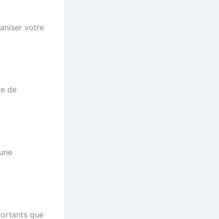
aniser votre
re de
 une
portants que