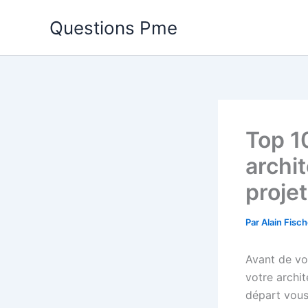
Aller
Questions Pme
au
contenu
Top 1
archi
projet
Par
Alain Fisc
Avant de vou
votre archit
départ vous 