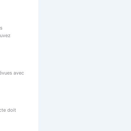
es
ouvez
révues avec
ecte doit