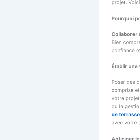
projet. Voic
Pourquoi po
Collaborer 
Bien compre
confiance e
Établir un
Poser des q
comprise et 
votre proje
ou la gestio
de terrass
avec votre a
Anticiper le