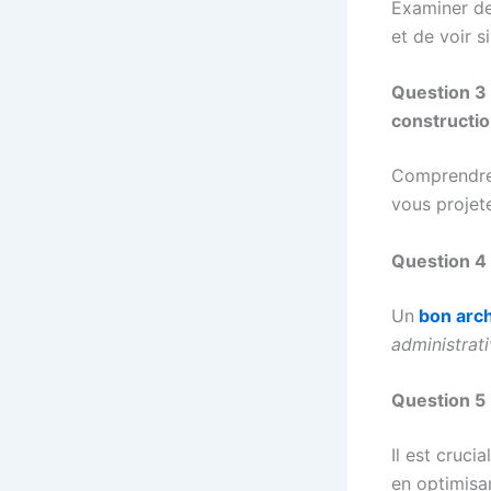
Examiner des
et de voir s
Question 3
constructio
Comprendre 
vous projete
Question 4 
Un
bon arch
administrat
Question 5
Il est cruci
en optimisa