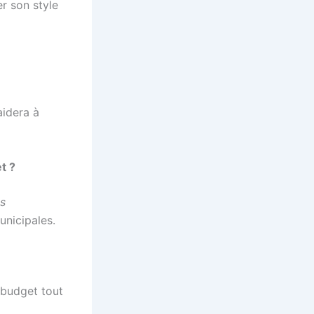
er son style
aidera à
t ?
s
unicipales.
e budget tout