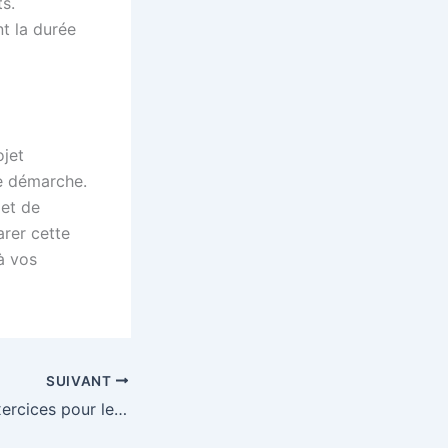
s.
nt la durée
ojet
re démarche.
 et de
arer cette
à vos
SUIVANT
Promenades et exercices pour les chiens de grande taille : Conseils pratiques