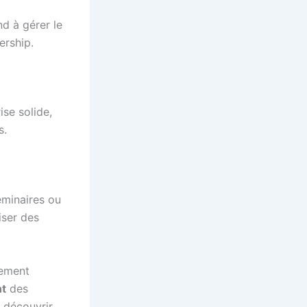
nd à gérer le
ership.
ise solide,
s.
éminaires ou
iser des
pement
t
des
t découvrir