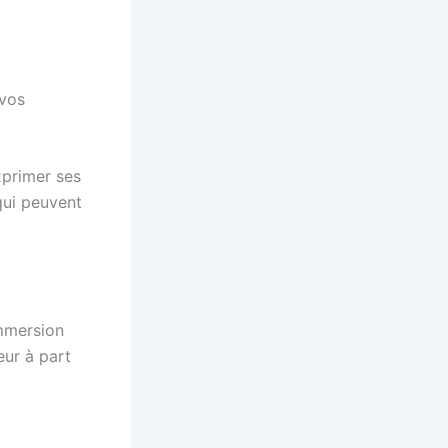
 vos
xprimer ses
qui peuvent
immersion
eur à part