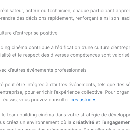
réalisateur, acteur ou technicien, chaque participant appre
prendre des décisions rapidement, renforçant ainsi son lead
lture d’entreprise positive
ding cinéma contribue à l’édification d’une culture d’entrepr
ialité et le respect des diverses compétences sont valorisé
ec d’autres événements professionnels
té peut être intégrée à d’autres événements, tels que des s
entreprise, pour enrichir l’expérience collective. Pour organ
réussis, vous pouvez consulter
ces astuces
.
t le team building cinéma dans votre stratégie de dévelop
ous créez un environnement où la
créativité
et l’
engagemen
urs sont au cœur des préoccupations. Pour aller plus loin e