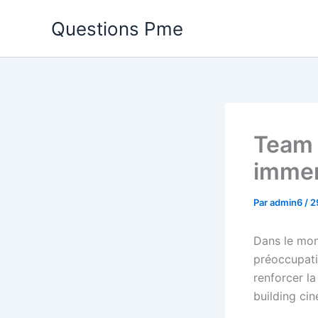
Aller
Questions Pme
au
contenu
Team 
immer
Par
admin6
/
2
Dans le mon
préoccupati
renforcer la
building cin