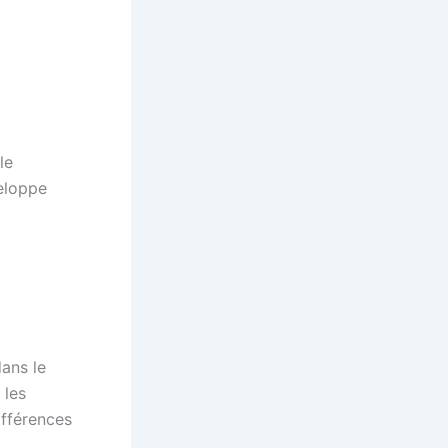
le
veloppe
ans le
 les
ifférences