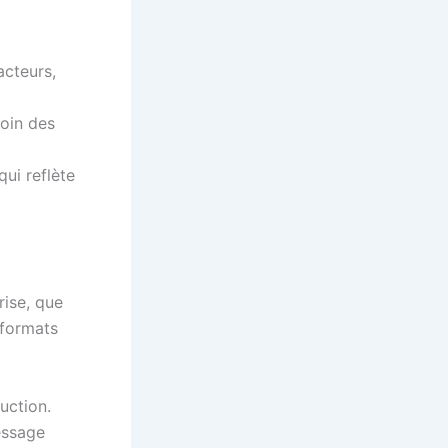
acteurs,
loin des
ui reflète
rise, que
 formats
uction.
essage