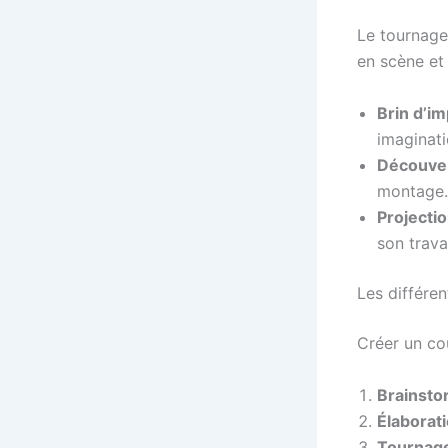
Le tournage
en scène et 
Brin d’im
imaginati
Découver
montage.
Projectio
son travai
Les différe
Créer un co
Brainsto
Élaborati
Tournag