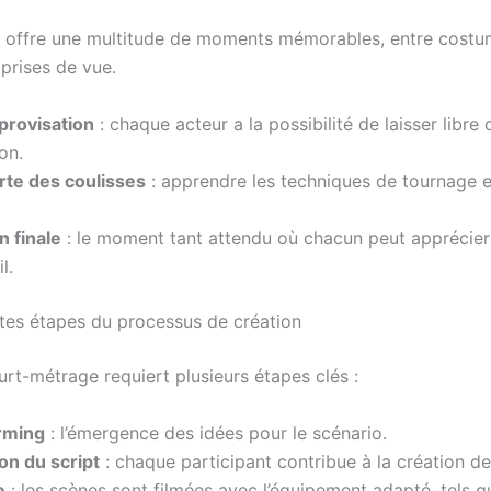
 offre une multitude de moments mémorables, entre costu
prises de vue.
provisation
: chaque acteur a la possibilité de laisser libre
on.
te des coulisses
: apprendre les techniques de tournage e
n finale
: le moment tant attendu où chacun peut apprécier 
l.
ntes étapes du processus de création
urt-métrage requiert plusieurs étapes clés :
rming
: l’émergence des idées pour le scénario.
on du script
: chaque participant contribue à la création de l
e
: les scènes sont filmées avec l’équipement adapté, tels q