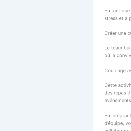
En tant que 
stress et à 
Créer une cu
Le team buil
où la conviv
Couplage av
Cette activi
des repas d’
événements 
En intégran
d’équipe, v
collaborate