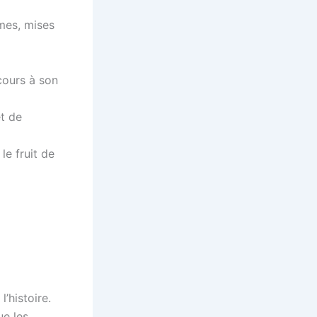
mes, mises
 cours à son
t de
le fruit de
’histoire.
ue les