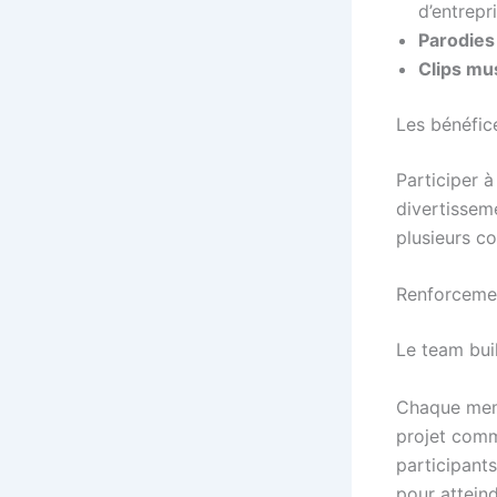
d’entrepri
Parodies
Clips mu
Les bénéfic
Participer à
divertissem
plusieurs c
Renforcemen
Le team bui
Chaque memb
projet comm
participants
pour attein