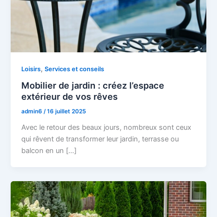
,
Loisirs
Services et conseils
Mobilier de jardin : créez l’espace
extérieur de vos rêves
admin6
/
16 juillet 2025
Avec le retour des beaux jours, nombreux sont ceux
qui rêvent de transformer leur jardin, terrasse ou
balcon en un […]