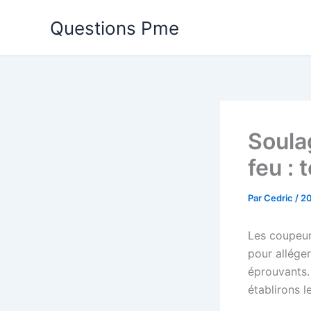
Aller
Questions Pme
au
contenu
Soula
feu :
Par
Cedric
/
20
Les coupeurs
pour alléger
éprouvants.
établirons l