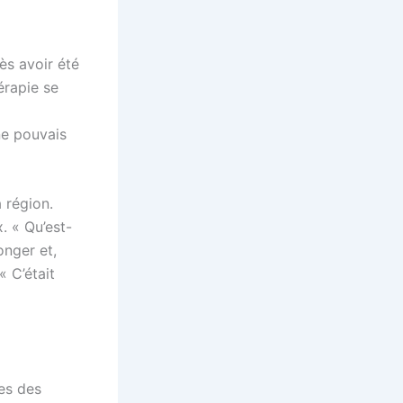
ès avoir été
érapie se
ne pouvais
 région.
. « Qu’est-
onger et,
 C’était
es des