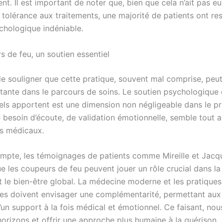
ent. Il est important de noter que, bien que cela n’ait pas e
a tolérance aux traitements, une majorité de patients ont re
ychologique indéniable.
s de feu, un soutien essentiel
 de souligner que cette pratique, souvent mal comprise, peu
tante dans le parcours de soins. Le soutien psychologique
els apportent est une dimension non négligeable dans le p
 besoin d’écoute, de validation émotionnelle, semble tout a
ns médicaux.
ompte, les témoignages de patients comme Mireille et Jacq
e les coupeurs de feu peuvent jouer un rôle crucial dans la
t le bien-être global. La médecine moderne et les pratiques
lles doivent envisager une complémentarité, permettant aux
’un support à la fois médical et émotionnel. Ce faisant, nou
horizons et offrir une approche plus humaine à la guérison.