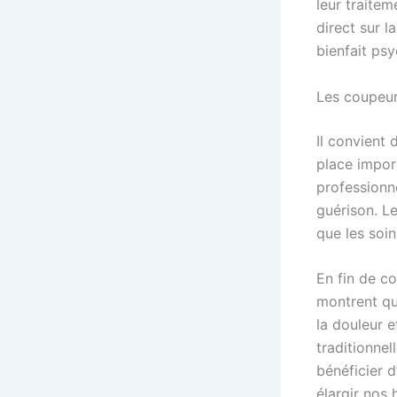
leur traitem
direct sur l
bienfait ps
Les coupeur
Il convient
place impor
professionn
guérison. Le
que les soi
En fin de c
montrent qu
la douleur e
traditionne
bénéficier d
élargir nos 