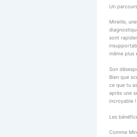
Un parcours
Mireille, un
diagnostiqu
sont rapide
insupportab
même plus en
Son désespo
Bien que sce
ce que tu as
après une s
incroyable !
Les bénéfice
Comme Mirei