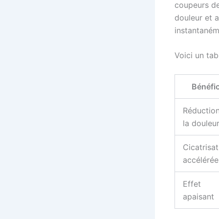
coupeurs de
douleur et a
instantaném
Voici un tab
Bénéfi
Réductio
la douleu
Cicatrisat
accélérée
Effet
apaisant