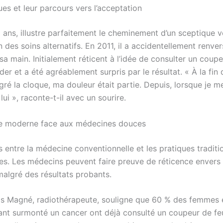
es et leur parcours vers l’acceptation
 ans, illustre parfaitement le cheminement d’un sceptique v
n des soins alternatifs. En 2011, il a accidentellement renve
 sa main. Initialement réticent à l’idée de consulter un coupeu
éder et a été agréablement surpris par le résultat. « À la fin 
ré la cloque, ma douleur était partie. Depuis, lorsque je me
 lui », raconte-t-il avec un sourire.
e moderne face aux médecines douces
s entre la médecine conventionnelle et les pratiques traditi
tes. Les médecins peuvent faire preuve de réticence envers
algré des résultats probants.
as Magné, radiothérapeute, souligne que 60 % des femmes 
t surmonté un cancer ont déjà consulté un coupeur de fe