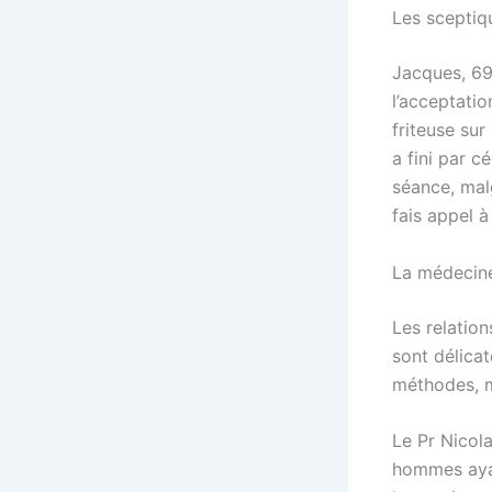
Les sceptiqu
Jacques, 69
l’acceptatio
friteuse sur
a fini par c
séance, malg
fais appel à
La médecin
Les relation
sont délica
méthodes, m
Le Pr Nicol
hommes ayan