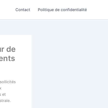
Contact
Politique de confidentialité
ur de
ents
ollicités
x
s et
trale.