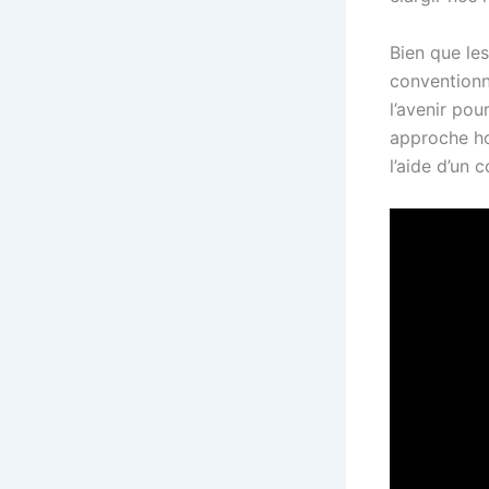
Bien que le
conventionne
l’avenir pou
approche ho
l’aide d’un 