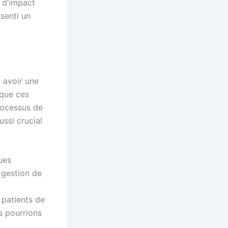
u d’impact
ssenti un
t avoir une
 que ces
rocessus de
ussi crucial
ues
 gestion de
 patients de
s pourrions