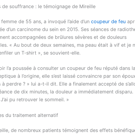
 de souffrance : le témoignage de Mireille
e femme de 55 ans, a invoqué l’aide d’un
coupeur de feu
apr
ée d’un carcinome du sein en 2015. Ses séances de radioth
ment accompagnées de brûlures sévères et de douleurs
les. « Au bout de deux semaines, ma peau était à vif et je 
filer un T-shirt », se souvient-elle.
ir l’a poussée à consulter un coupeur de feu réputé dans la
ptique à l’origine, elle s’est laissé convaincre par son époux
 à perdre ? » lui a-t-il dit. Elle a finalement accepté de s’all
éance de dix minutes, la douleur a immédiatement disparu. «
 J’ai pu retrouver le sommeil. »
s du traitement alternatif
lle, de nombreux patients témoignent des effets bénéfiqu