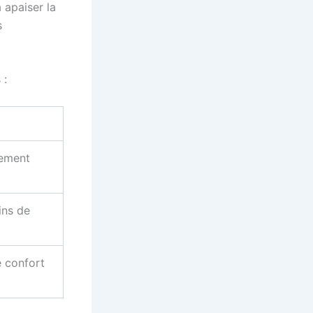
 apaiser la
s
 :
lement
ins de
 confort