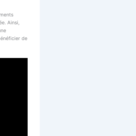
ements
e. Ainsi,
une
énéficier de