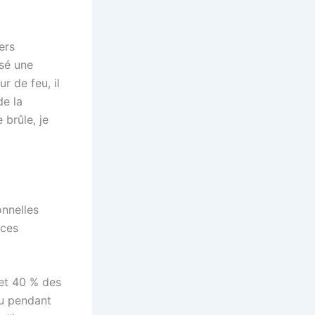
ers
rsé une
r de feu, il
de la
 brûle, je
onnelles
 ces
et 40 % des
u pendant