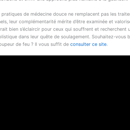
s pratiques de médecine douce ne remplacent pas les trait
ls, leur complémentarité mérite d’être examinée et valorisé
rrait bien s’éclaircir pour ceux qui souffrent et recherchent 
listique dans leur quête de soulagement. Souhaitez-vous b
coupeur de feu ? Il vous suffit de
consulter ce site
.