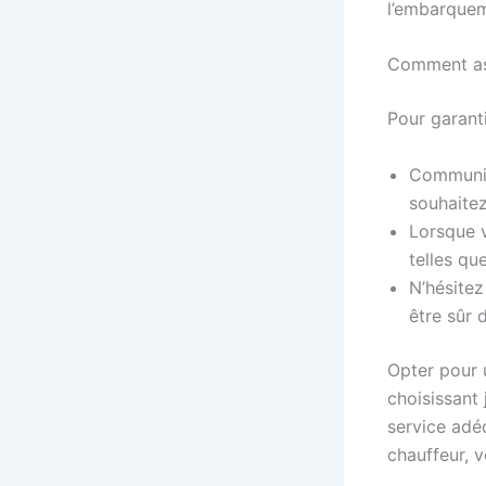
l’embarquem
Comment ass
Pour garant
Communiq
souhaitez
Lorsque v
telles qu
N’hésitez
être sûr d
Opter pour 
choisissant
service adé
chauffeur, 