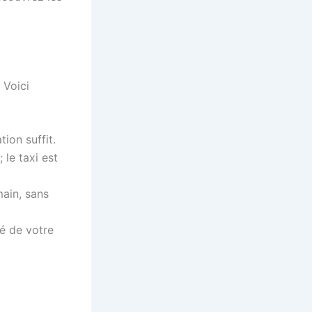
 Voici
ion suffit.
 le taxi est
main, sans
mé de votre