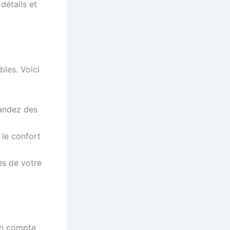
détails et
bles. Voici
mandez des
 le confort
es de votre
 en compte