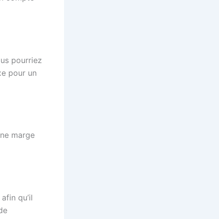
ous pourriez
xe pour un
 une marge
fin qu’il
de