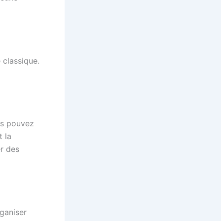
 classique.
us pouvez
t la
er des
ganiser