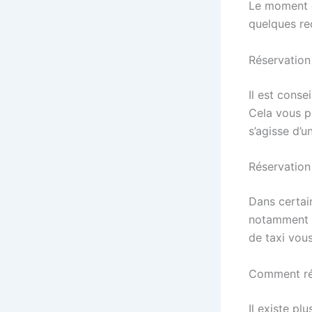
Le moment d
quelques re
Réservation
Il est conse
Cela vous pe
s’agisse d’u
Réservation
Dans certai
notamment s
de taxi vou
Comment rés
Il existe pl