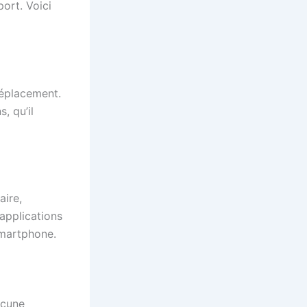
ort. Voici
déplacement.
, qu’il
aire,
applications
smartphone.
acune