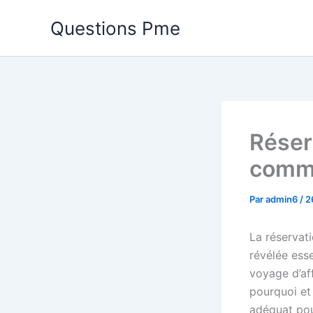
Aller
Questions Pme
au
contenu
Réser
comme
Par
admin6
/
2
La réservati
révélée esse
voyage d’af
pourquoi et
adéquat pour