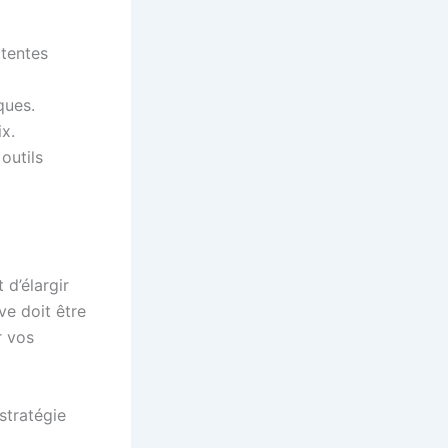
tentes
ques.
ix.
outils
 d’élargir
ive doit être
r vos
 stratégie