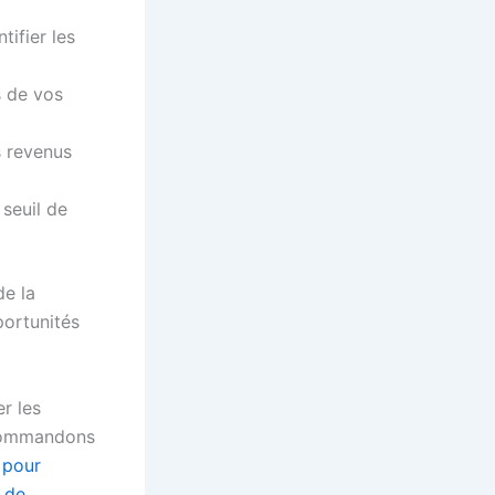
tifier les
s de vos
es revenus
 seuil de
de la
portunités
r les
recommandons
 pour
l de