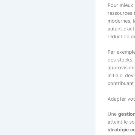
Pour mieux 
ressources à
modernes, l
autant d’ac
réduction d
Par exemple,
des stocks, 
approvision
initiale, de
contribuant 
Adapter vot
Une
gestio
atteint le s
stratégie 