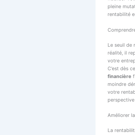
pleine muta
rentabilité 
Comprendre 
Le seuil de 
réalité, il 
votre entrep
C’est dès c
financière
f
moindre dér
votre rentab
perspective
Améliorer l
La rentabil