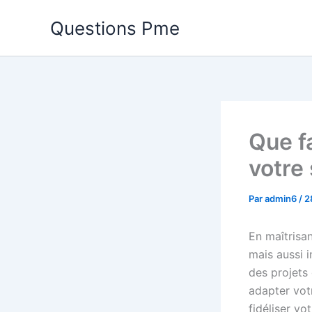
Aller
Questions Pme
au
contenu
Que fa
votre 
Par
admin6
/
2
En maîtrisan
mais aussi i
des projets 
adapter vo
fidéliser vo