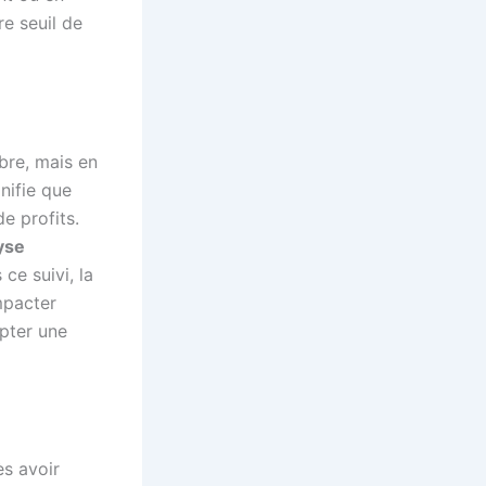
e seuil de
ibre, mais en
gnifie que
e profits.
yse
ce suivi, la
mpacter
opter une
ès avoir