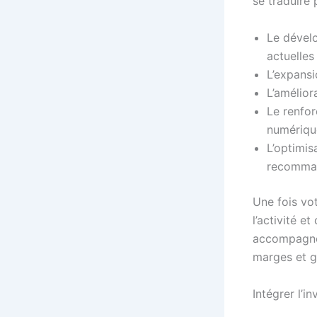
se traduire 
Le dével
actuelles
L’expans
L’amélior
Le renfo
numériqu
L’optimisa
recomman
Une fois vot
l’activité e
accompagn
marges et ga
Intégrer l’i