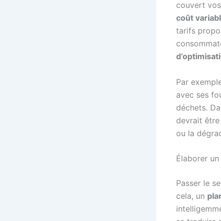
couvert vos 
coût variab
tarifs prop
consommateu
d’optimisat
Par exemple
avec ses fo
déchets. Dan
devrait être
ou la dégrad
Élaborer un 
Passer le se
cela, un
pla
intelligemme