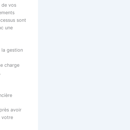
e de vos
pements
ocessus sont
nc une
 la gestion
ne charge
,
ncière
près avoir
e votre