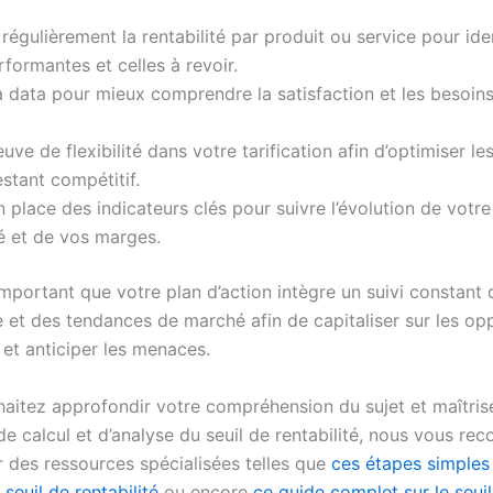
régulièrement la rentabilité par produit ou service pour iden
rformantes et celles à revoir.
la data pour mieux comprendre la satisfaction et les besoin
euve de flexibilité dans votre tarification afin d’optimiser l
estant compétitif.
 place des indicateurs clés pour suivre l’évolution de votre
té et de vos marges.
 important que votre plan d’action intègre un suivi constant 
 et des tendances de marché afin de capitaliser sur les op
et anticiper les menaces.
haitez approfondir votre compréhension du sujet et maîtrise
de calcul et d’analyse du seuil de rentabilité, nous vous 
r des ressources spécialisées telles que
ces étapes simples
 seuil de rentabilité
ou encore
ce guide complet sur le seui