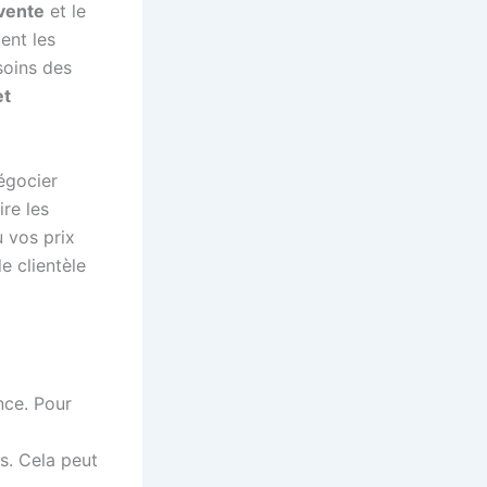
 vente
et le
ent les
soins des
et
égocier
re les
u vos prix
e clientèle
nce. Pour
s. Cela peut