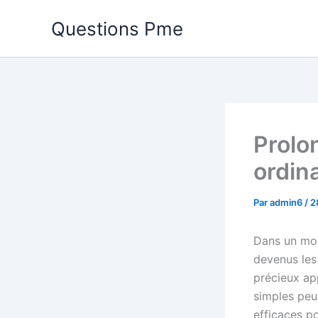
Aller
Questions Pme
au
contenu
Prolo
ordin
Par
admin6
/
2
Dans un mon
devenus les 
précieux ap
simples peu
efficaces p