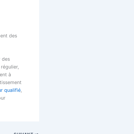
gent des
r des
régulier,
ent à
ntissement
r qualifié
,
our