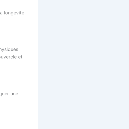
la longévité
hysiques
ouvercle et
oquer une