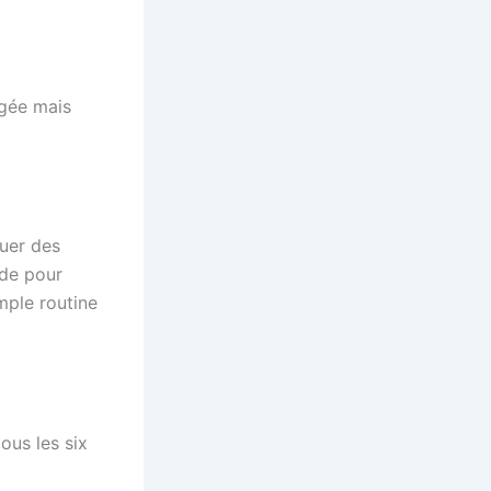
igée mais
quer des
ide pour
imple routine
ous les six