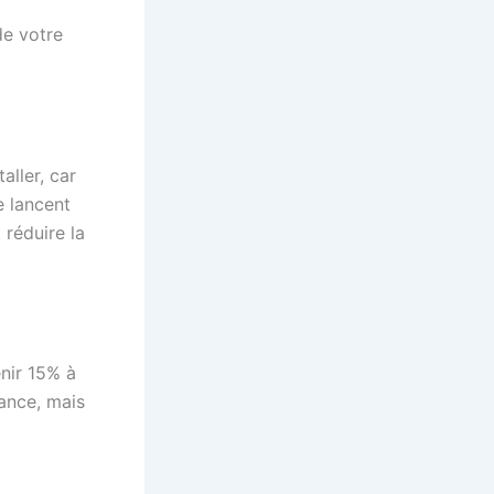
de votre
aller, car
e lancent
réduire la
nir 15% à
ance, mais