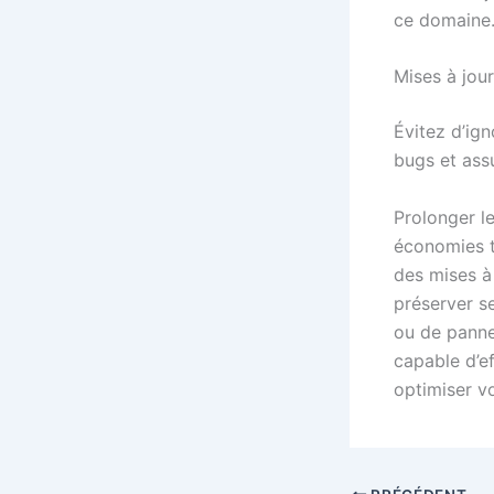
ce domaine
Mises à jour
Évitez d’ign
bugs et assu
Prolonger l
économies t
des mises à
préserver s
ou de panne,
capable d’e
optimiser v