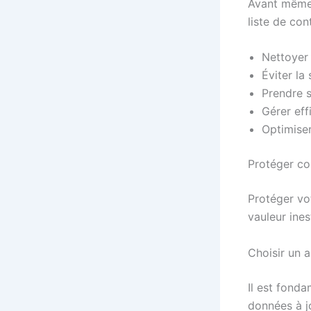
Avant même 
liste de con
Nettoyer 
Éviter la
Prendre s
Gérer eff
Optimise
Protéger con
Protéger vot
vauleur ines
Choisir un a
Il est fonda
données à j