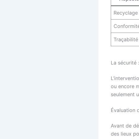
Recyclage
Conformit
Traçabilité
La sécurité 
L’interventi
ou encore m
seulement un
Évaluation d
Avant de dé
des lieux po