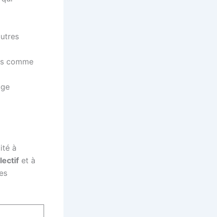
autres
ves comme
age
ité à
lectif
et à
es