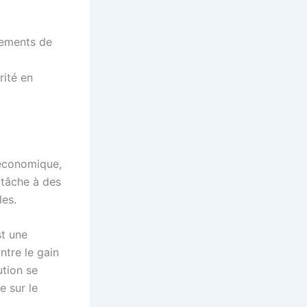
pements de
rité en
 économique,
 tâche à des
les.
t une
ntre le gain
ution se
 sur le