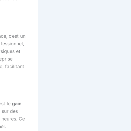
ce, c’est un
fessionnel,
ysiques et
eprise
 facilitant
est le
gain
 sur des
s heures. Ce
el.