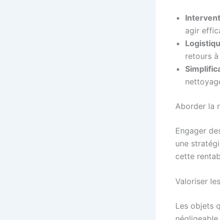
Interven
agir effi
Logistiqu
retours à
Simplifi
nettoyage
Aborder la r
Engager des
une stratég
cette rentabi
Valoriser le
Les objets 
négligeable.