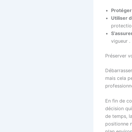
Protéger
Utiliser
protectio
S’assure
vigueur .
Préserver v
Débarrasser
mais cela p
professionne
En fin de c
décision qu
de temps, la
positionne 
plan enviro