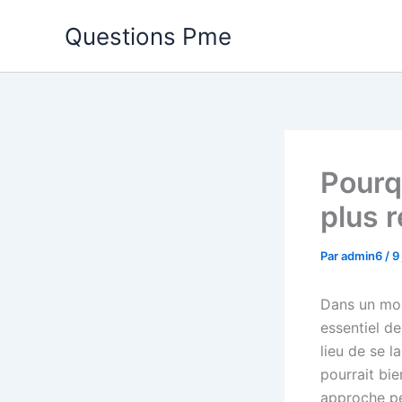
Aller
Questions Pme
au
contenu
Pourq
plus r
Par
admin6
/
9
Dans un mon
essentiel de
lieu de se l
pourrait bie
approche pe