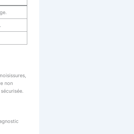
ge.
.
moisissures,
re non
 sécurisée.
iagnostic