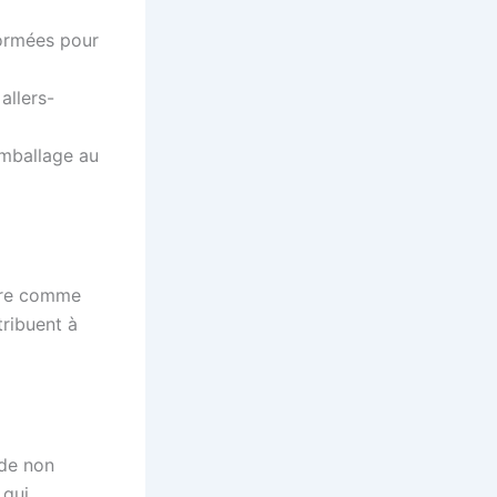
formées pour
allers-
’emballage au
tre comme
tribuent à
nde non
 qui