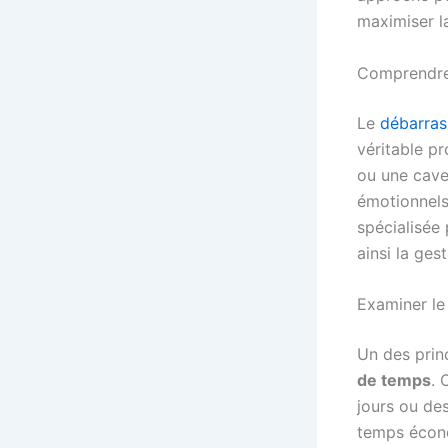
maximiser la
Comprendre 
Le
débarras
véritable pr
ou une cave
émotionnels
spécialisée
ainsi la ges
Examiner l
Un des prin
de temps
. 
jours ou de
temps écono