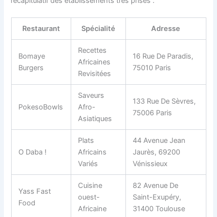
récapitulatif des établissements très prisés :
Restaurant
Spécialité
Adresse
Recettes
Bomaye
16 Rue De Paradis,
Africaines
Burgers
75010 Paris
Revisitées
Saveurs
133 Rue De Sèvres,
PokesoBowls
Afro-
75006 Paris
Asiatiques
Plats
44 Avenue Jean
O Daba !
Africains
Jaurès, 69200
Variés
Vénissieux
Cuisine
82 Avenue De
Yass Fast
ouest-
Saint-Exupéry,
Food
Africaine
31400 Toulouse