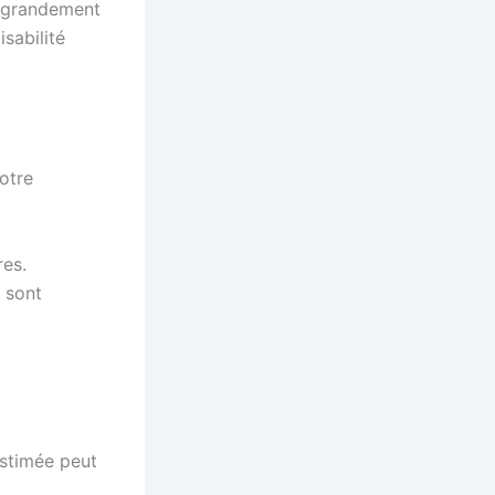
t grandement
sabilité
otre
res.
 sont
estimée peut