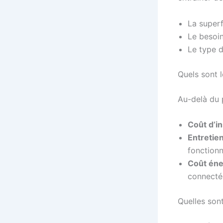
La superf
Le besoin
Le type d
Quels sont l
Au-delà du p
Coût d’in
Entretie
fonction
Coût éne
connecté
Quelles sont