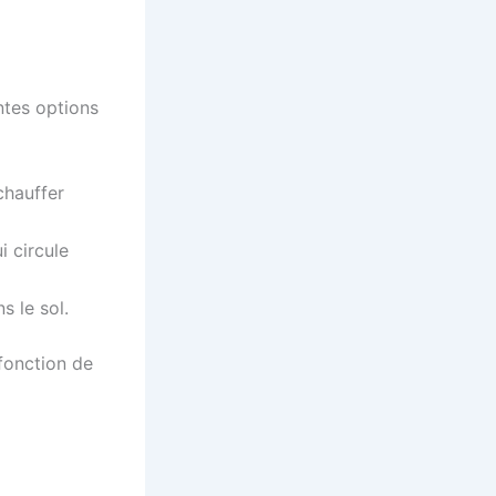
ntes options
 chauffer
ui circule
s le sol.
fonction de