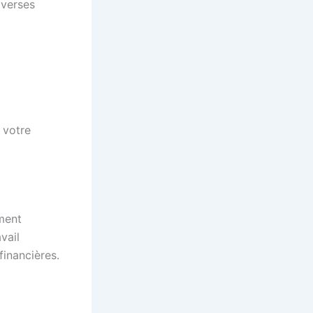
iverses
r votre
ment
vail
financières.