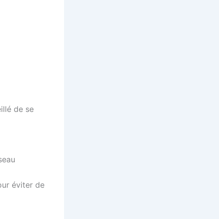
illé de se
éseau
our éviter de