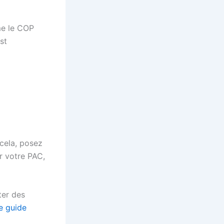
me le COP
st
 cela, posez
ar votre PAC,
ter des
e guide