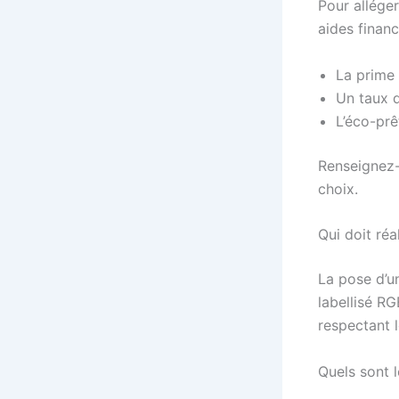
Pour alléger
aides financ
La prime
Un taux d
L’éco-prê
Renseignez-v
choix.
Qui doit réal
La pose d’u
labellisé RG
respectant l
Quels sont l