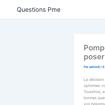
Aller
Questions Pme
au
contenu
Pompe
poser 
Par
admin6
/
6
La décision
optimiser v
Toutefois, a
bonnes quest
vos besoins