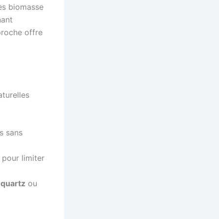
res biomasse
nant
proche offre
turelles
s sans
pour limiter
e
quartz
ou