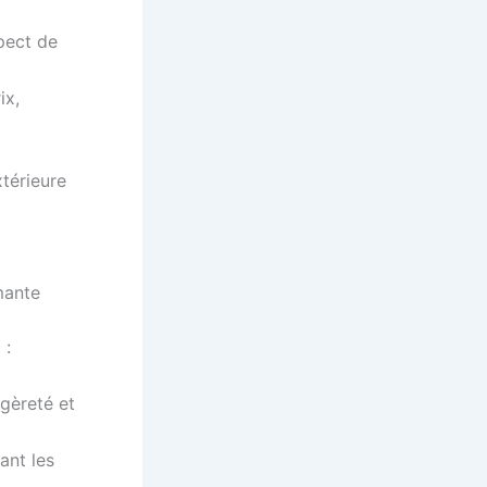
pect de
ix,
xtérieure
mante
 :
égèreté et
ant les