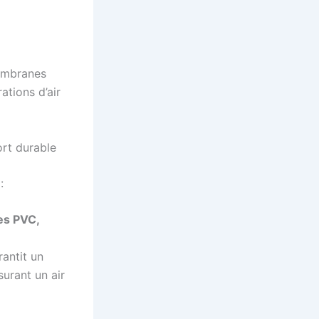
membranes
ations d’air
ort durable
:
es PVC,
antit un
surant un air