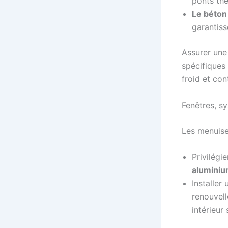
ponts th
Le béton 
garantiss
Assurer une
spécifiques 
froid et co
Fenêtres, s
Les menuise
Privilégie
aluminiu
Installer
renouvell
intérieur 