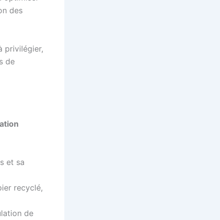
ion des
privilégier,
es de
lation
s et sa
ier recyclé,
ulation de