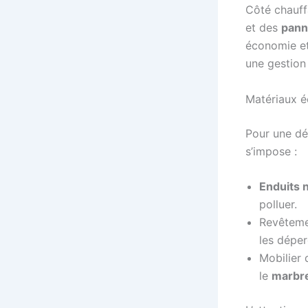
Côté chauff
et des
pann
économie et
une gestion 
Matériaux é
Pour une dé
s’impose :
Enduits 
polluer.
Revêteme
les déper
Mobilier 
le
marbr