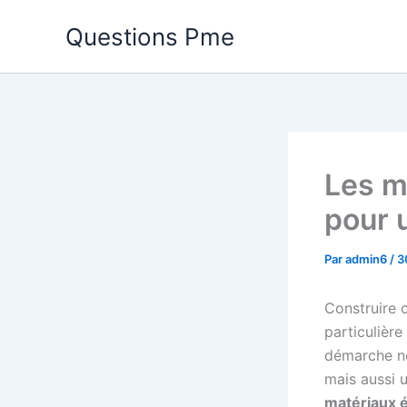
Aller
Questions Pme
au
contenu
Les m
pour 
Par
admin6
/
3
Construire 
particulièr
démarche n
mais aussi u
matériaux 