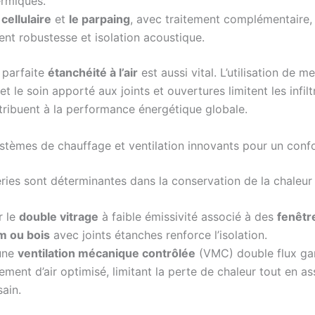
ermiques.
cellulaire
et
le parpaing
, avec traitement complémentaire,
ent robustesse et isolation acoustique.
 parfaite
étanchéité à l’air
est aussi vital. L’utilisation de 
et le soin apporté aux joints et ouvertures limitent les infiltr
ntribuent à la performance énergétique globale.
ystèmes de chauffage et ventilation innovants pour un conf
ries sont déterminantes dans la conservation de la chaleur 
r le
double vitrage
à faible émissivité associé à des
fenêtr
m ou bois
avec joints étanches renforce l’isolation.
 une
ventilation mécanique contrôlée
(VMC) double flux gar
ement d’air optimisé, limitant la perte de chaleur tout en as
sain.