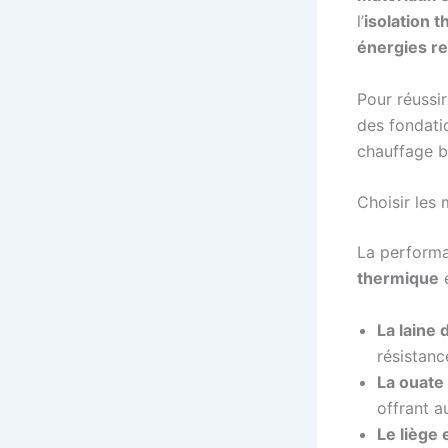
l’
isolation 
énergies r
Pour réussi
des fondatio
chauffage 
Choisir les
La performa
thermique
e
La laine 
résistanc
La ouate 
offrant a
Le liège