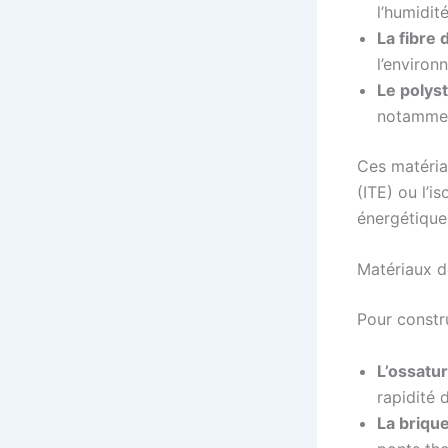
l’humidité
La fibre 
l’environ
Le polys
notamment
Ces matéria
(ITE) ou l’i
énergétique
Matériaux d
Pour constru
L’ossatur
rapidité
La briq