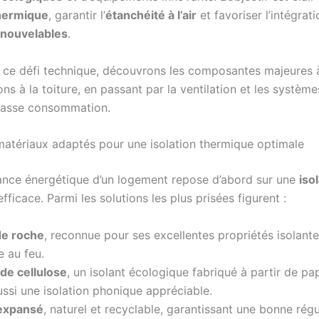
thermique
, garantir l’
étanchéité à l’air
et favoriser l’intégrat
enouvelables
.
r ce défi technique, découvrons les composantes majeures à 
ns à la toiture, en passant par la ventilation et les systèm
basse consommation.
 matériaux adaptés pour une isolation thermique optimale
nce énergétique d’un logement repose d’abord sur une
iso
fficace. Parmi les solutions les plus prisées figurent :
de roche
, reconnue pour ses excellentes propriétés isolante
e au feu.
de cellulose
, un isolant écologique fabriqué à partir de pap
ussi une isolation phonique appréciable.
 expansé
, naturel et recyclable, garantissant une bonne rég