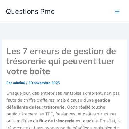
Aller
Questions Pme
au
contenu
Les 7 erreurs de gestion de
trésorerie qui peuvent tuer
votre boîte
Par
admin6
/
30 novembre 2025
Chaque jour, des entreprises rentables sombrent, non pas
faute de chiffre d’affaires, mais à cause d’une
gestion
défaillante de leur trésorerie
. Cette réalité touche
particulièrement les TPE, freelances, et petites structures
où la maîtrise du
flux de trésorerie
est cruciale. En effet, la
trésorerie n’est pas synonyme de bénéfices, mais bien de