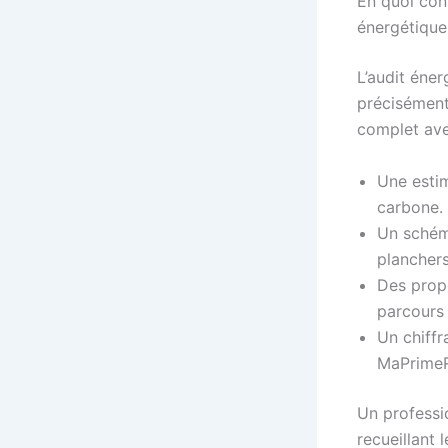
En quoi con
énergétique
L’audit éner
précisément 
complet ave
Une esti
carbone.
Un schéma
planchers
Des propo
parcours 
Un chiffr
MaPrimeR
Un professio
recueillant 