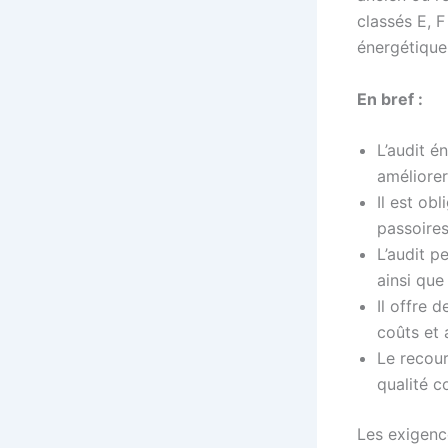
classés E, F
énergétique 
En bref :
L’audit é
améliorer
Il est ob
passoires
L’audit p
ainsi que
Il offre 
coûts et 
Le recour
qualité c
Les exigenc