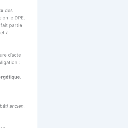
te
des
elon le DPE.
fait partie
 et à
ure d’acte
ligation :
ergétique
.
bâti ancien
,