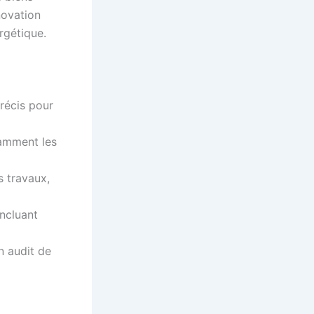
novation
rgétique.
récis pour
tamment les
s travaux,
incluant
n audit de