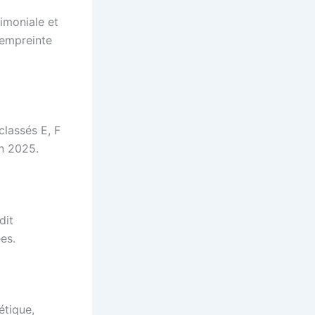
rimoniale et
’empreinte
classés E, F
en 2025.
dit
ées.
tique,