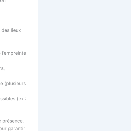
ion
e
 des lieux
 l’empreinte
rs,
e (plusieurs
sibles (ex :
e présence,
our garantir