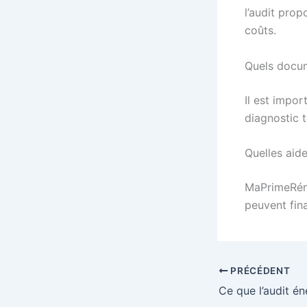
l’audit pro
coûts.
Quels docum
Il est impor
diagnostic 
Quelles aide
MaPrimeRéno
peuvent fina
PRÉCÉDENT