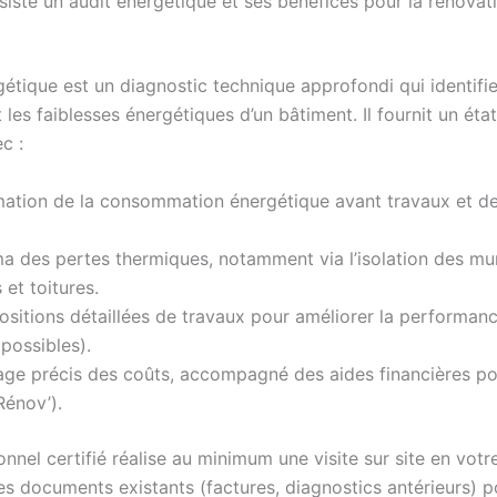
siste un audit énergétique et ses bénéfices pour la rénovat
gétique est un diagnostic technique approfondi qui identifi
les faiblesses énergétiques d’un bâtiment. Il fournit un état
c :
mation de la consommation énergétique avant travaux et de
 des pertes thermiques, notamment via l’isolation des mu
 et toitures.
sitions détaillées de travaux pour améliorer la performanc
possibles).
age précis des coûts, accompagné des aides financières pos
énov’).
nnel certifié réalise au minimum une visite sur site en votr
les documents existants (factures, diagnostics antérieurs) p