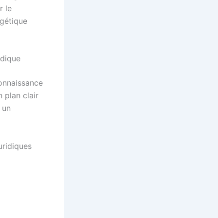
 le
rgétique
idique
connaissance
 plan clair
e un
uridiques