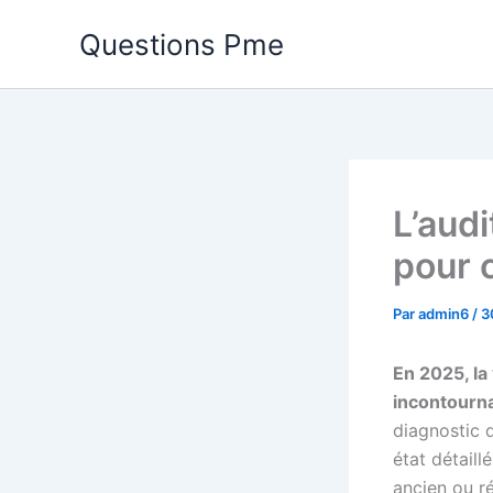
Aller
Questions Pme
au
contenu
L’aud
pour 
Par
admin6
/
3
En 2025, l
incontourna
diagnostic 
état détail
ancien ou r