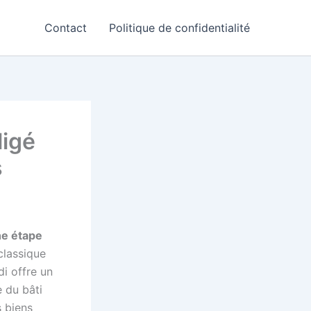
Contact
Politique de confidentialité
ligé
s
ne étape
classique
i offre un
 du bâti
 biens