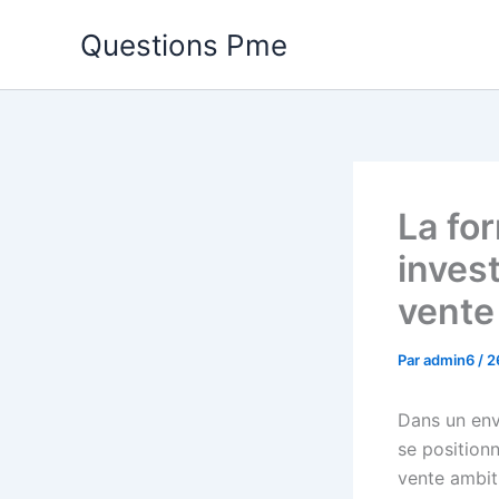
Aller
Questions Pme
au
contenu
La for
inves
vente
Par
admin6
/
2
Dans un env
se position
vente ambiti