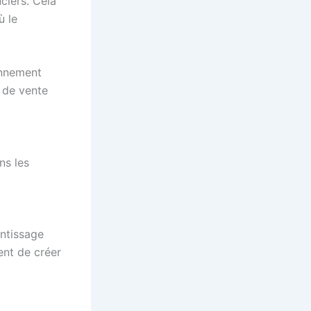
ciers. Cela
 le
onnement
e de vente
ns les
entissage
ent de créer