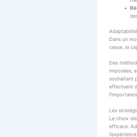
Ré
des
Adaptabilit
Dans un mon
cesse, la ca
Des méthode
imposées, e
souhaitant 
effectuent 
l’importance
Les stratég
Le choix d
efficace. A
l’expérience