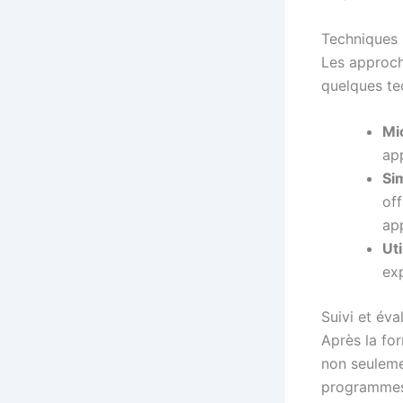
Techniques 
Les approch
quelques te
Mi
app
Si
of
app
Uti
ex
Suivi et év
Après la for
non seulemen
programmes 