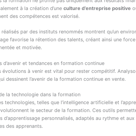
s la formation ne profite pas uniquement aux résultats finan
galement à la création d’une
culture d’entreprise positive
où
nt des compétences est valorisé.
 réalisés par des instituts renommés montrent qu’un envir
age favorise la rétention des talents, créant ainsi une forc
mentée et motivée.
s d’avenir et tendances en formation continue
s évolutions à venir est vital pour rester compétitif. Analyso
i dessinent l’avenir de la formation continue en vente.
de la technologie dans la formation
s technologies, telles que l’intelligence artificielle et l’appr
évolutionnent le secteur de la formation. Ces outils permett
s d’apprentissage personnalisés, adaptés au rythme et aux
es des apprenants.