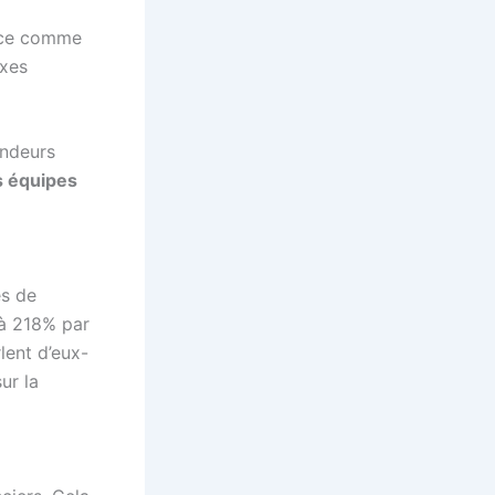
ance comme
axes
endeurs
s équipes
es de
à 218% par
lent d’eux-
ur la