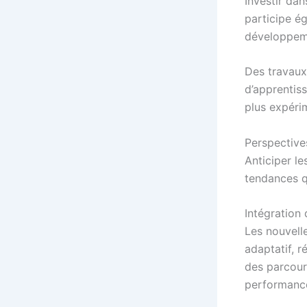
Investir dan
participe é
développeme
Des travaux
d’apprentiss
plus expéri
Perspective
Anticiper le
tendances qu
Intégration 
Les nouvelle
adaptatif, r
des parcour
performanc