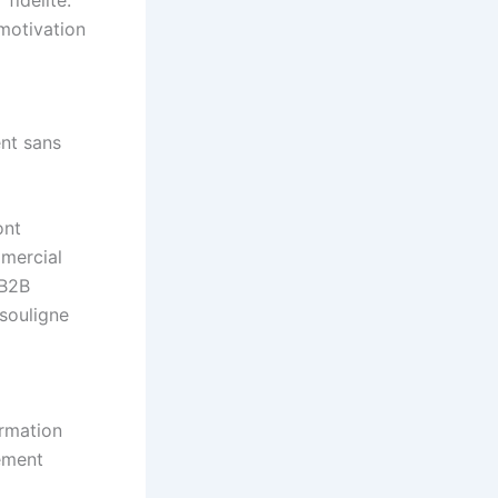
motivation
nt sans
ont
mmercial
 B2B
 souligne
ormation
ement