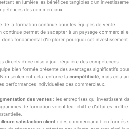
ttant en lumière les bénéfices tangibles d’un investissemen
ompétences des commerciaux.
e de la formation continue pour les équipes de vente
n continue permet de s’adapter à un paysage commercial e
st donc fondamental d’explorer pourquoi cet investissement 
es directs d’une mise à jour régulière des compétences
quipe bien formée présente des avantages significatifs pou
. Non seulement cela renforce la
compétitivité
, mais cela a
es performances individuelles des commerciaux.
gmentation des ventes :
les entreprises qui investissent d
grammes de formation voient leur chiffre d’affaires croîtr
stantielle.
lleure satisfaction client :
des commerciaux bien formés s
e de répondre aux attentes des clients, assurant ainsi leur 