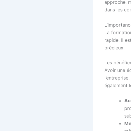
approche, me
dans les c
L’importanc
La formatio
rapide. Il e
précieux.
Les bénéfic
Avoir une é
l’entreprise
également l
Au
pro
sub
Mei
mêm