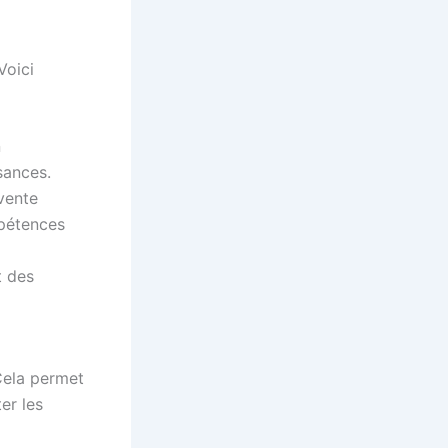
Voici
n
sances.
 vente
mpétences
t des
 Cela permet
er les