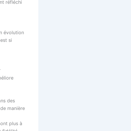
t réfléchi
n évolution
est si
r
méliore
ans des
e de manière
ont plus à
fidélité.