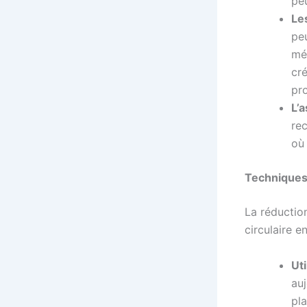
pe
Le
peu
mé
cr
pro
L’
rec
où 
Techniques
La réductio
circulaire e
Ut
auj
pla