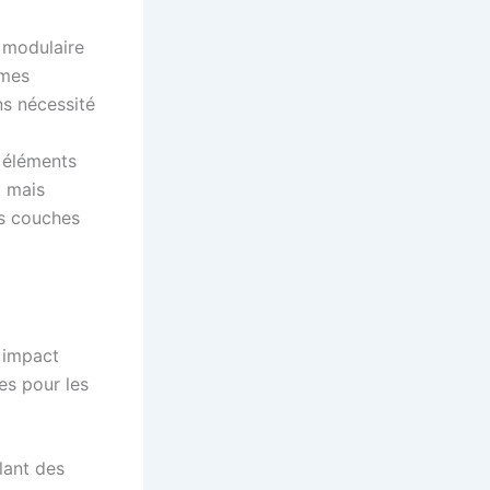
 modulaire
èmes
s nécessité
s éléments
l mais
es couches
n impact
es pour les
lant des