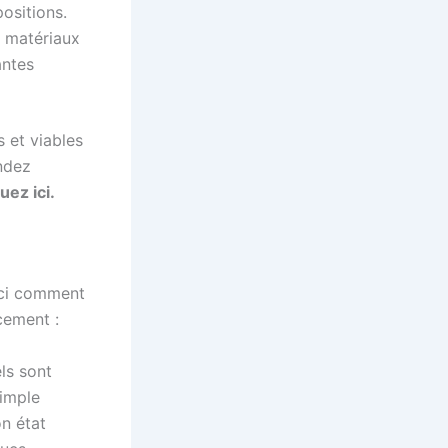
ositions.
e matériaux
antes
s et viables
ndez
quez
ici
.
oici comment
cement :
ls sont
simple
on état