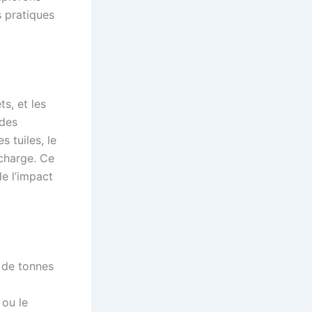
s pratiques
s, et les
 des
 tuiles, le
écharge. Ce
e l’impact
 de tonnes
 ou le