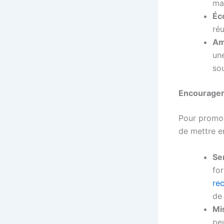
mat
Éc
réu
Am
une
so
Encourager 
Pour promouv
de mettre en
Se
fo
re
de
Mi
peu