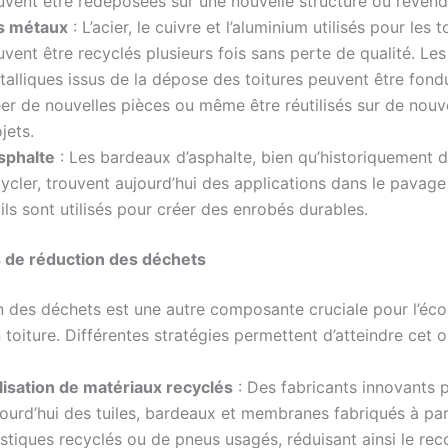
uvent être redéposées sur une nouvelle structure ou revend
s métaux
: L’acier, le cuivre et l’aluminium utilisés pour les t
vent être recyclés plusieurs fois sans perte de qualité. Le
talliques issus de la dépose des toitures peuvent être fond
éer de nouvelles pièces ou même être réutilisés sur de nou
jets.
asphalte
: Les bardeaux d’asphalte, bien qu’historiquement di
ycler, trouvent aujourd’hui des applications dans le pavage
ils sont utilisés pour créer des enrobés durables.
 de réduction des déchets
n des déchets est une autre composante cruciale pour l’éc
n toiture. Différentes stratégies permettent d’atteindre cet ob
ilisation de matériaux recyclés
: Des fabricants innovants 
ourd’hui des tuiles, bardeaux et membranes fabriqués à par
stiques recyclés ou de pneus usagés, réduisant ainsi le rec