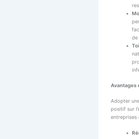
re
Mo
per
fac
de
To
na
pro
inf
Avantages 
Adopter une
positif sur 
entreprises e
Ré