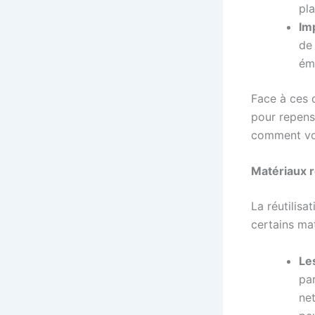
pl
Im
de 
ém
Face à ces d
pour repense
comment vou
Matériaux r
La réutilis
certains mat
Les
par
ne