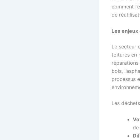
comment l’é
de réutilisa
Les enjeux 
Le secteur 
toitures en 
réparations
bois, l’asp
processus e
environneme
Les déchets 
Vo
de 
Dif