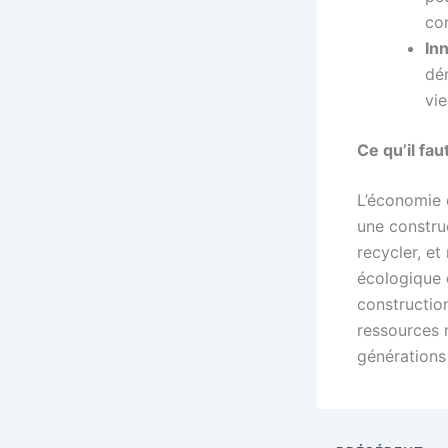
con
In
dém
vie
Ce qu’il fau
L’économie 
une construc
recycler, et
écologique 
construction
ressources n
générations 