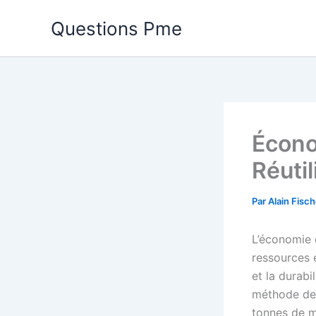
Aller
Questions Pme
au
contenu
Économ
Réuti
Par
Alain Fisc
L’économie c
ressources e
et la durabi
méthode dev
tonnes de m