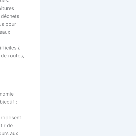
ues.
oitures
s déchets
us pour
veaux
fficiles à
 de routes,
onomie
jectif :
proposent
tir de
ours aux