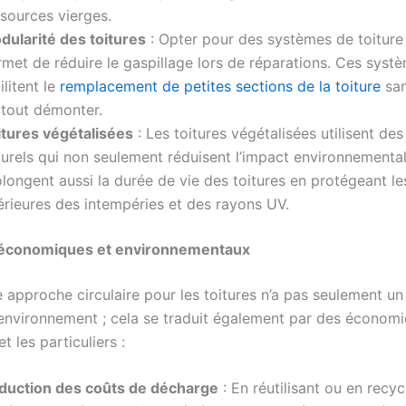
ssources vierges.
dularité des toitures
: Opter pour des systèmes de toiture
met de réduire le gaspillage lors de réparations. Ces syst
ilitent le
remplacement de petites sections de la toiture
san
 tout démonter.
itures végétalisées
: Les toitures végétalisées utilisent de
turels qui non seulement réduisent l’impact environnementa
longent aussi la durée de vie des toitures en protégeant l
érieures des intempéries et des rayons UV.
économiques et environnementaux
 approche circulaire pour les toitures n’a pas seulement u
l’environnement ; cela se traduit également par des économi
t les particuliers :
duction des coûts de décharge
: En réutilisant ou en recyc