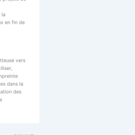
 la
x en fin de
tteuse vers
liser,
mpreinte
es dans la
vation des
s