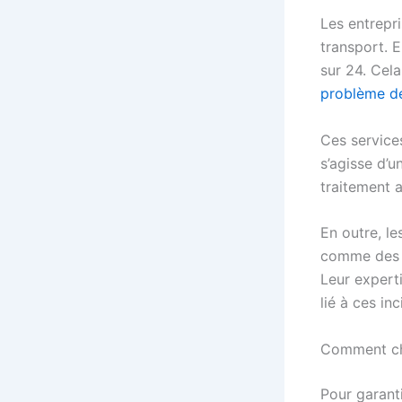
Les entrepr
transport. E
sur 24. Cel
problème d
Ces services
s’agisse d’u
traitement 
En outre, l
comme des a
Leur experti
lié à ces inc
Comment cho
Pour garanti