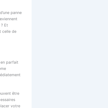
 d’une panne
eviennent
 ? Et
t celle de
en parfait
lème
mmédiatement
uvent être
cessaires
lacer votre