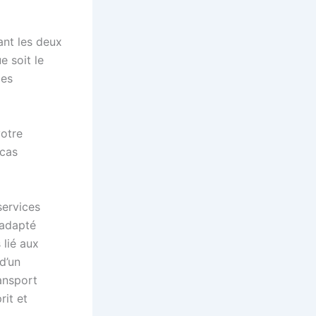
ant les deux
e soit le
des
votre
 cas
services
 adapté
 lié aux
d’un
ansport
rit et