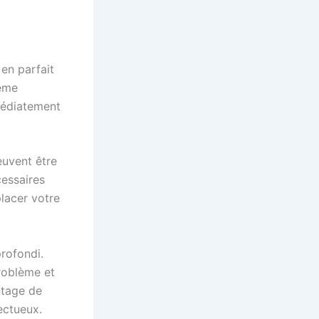
en parfait
lème
mmédiatement
uvent être
cessaires
lacer votre
rofondi.
problème et
ntage de
ectueux.