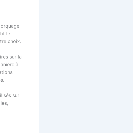
emorquage
it le
tre choix.
res sur la
anière à
ations
s.
lisés sur
les,