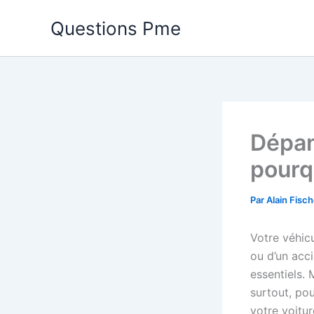
Aller
Questions Pme
au
contenu
Dépan
pourqu
Par
Alain Fisc
Votre véhicu
ou d’un acc
essentiels.
surtout, pou
votre voitur