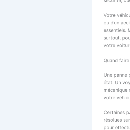
sécurité, qu
Votre véhicu
ou d’un acc
essentiels.
surtout, pou
votre voitur
Quand faire
Une panne p
état. Un vo
mécanique o
votre véhicu
Certaines p
résolues su
pour effect