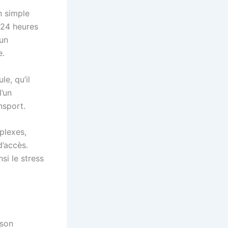
n simple
 24 heures
 un
e.
e, qu’il
d’un
nsport.
plexes,
’accès.
si le stress
 son