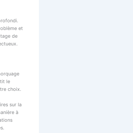
rofondi.
problème et
ntage de
ectueux.
emorquage
it le
tre choix.
res sur la
anière à
ations
s.