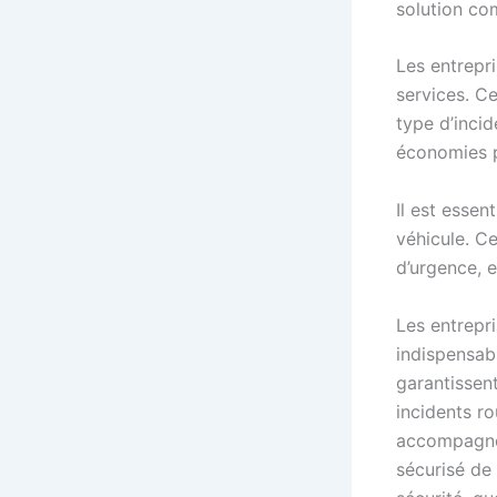
solution co
Les entrepr
services. Ce
type d’incid
économies p
Il est essen
véhicule. C
d’urgence, 
Les entrepr
indispensabl
garantissent
incidents ro
accompagnem
sécurisé de 