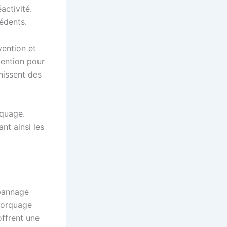
activité.
cédents.
vention et
vention pour
nissent des
rquage.
nt ainsi les
pannage
morquage
offrent une