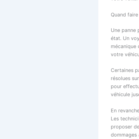
Quand faire
Une panne p
état. Un vo
mécanique o
votre véhicu
Certaines p
résolues su
pour effect
véhicule jus
En revanche
Les technici
proposer de
dommages à 