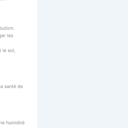
bution.
ger les
 le sol,
la santé de
une humidité