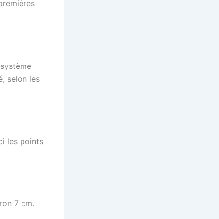
 premières
n système
, selon les
i les points
iron 7 cm.