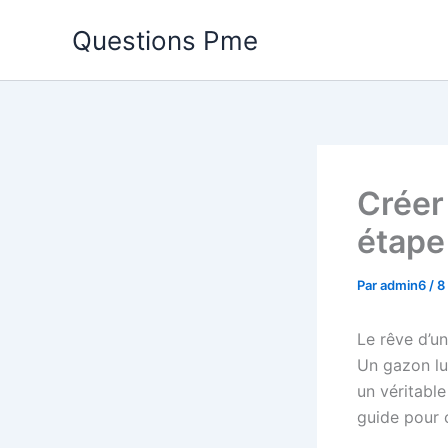
Aller
Questions Pme
au
contenu
Créer
étape
Par
admin6
/
8
Le rêve d’u
Un gazon lu
un véritable
guide pour c