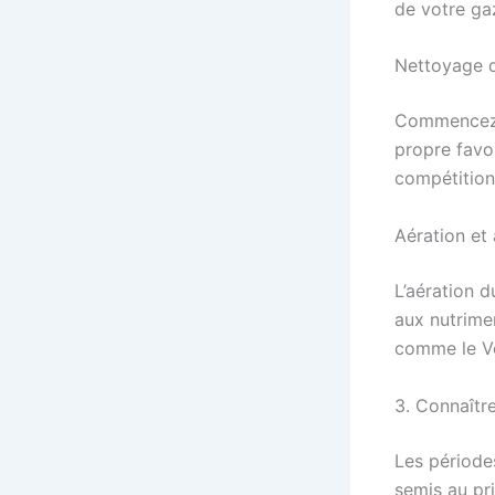
de votre ga
Nettoyage d
Commencez p
propre favo
compétition
Aération e
L’aération d
aux nutrimen
comme le Vé
3. Connaîtr
Les périodes
semis au pri