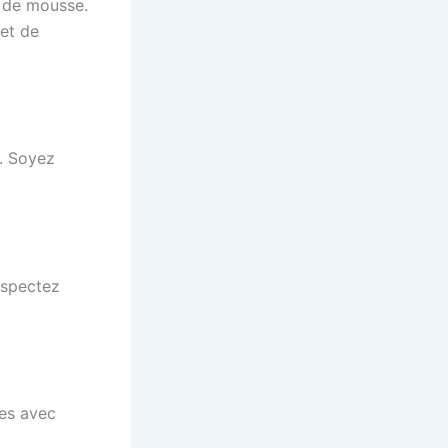
on de mousse.
et de
r. Soyez
nspectez
les avec