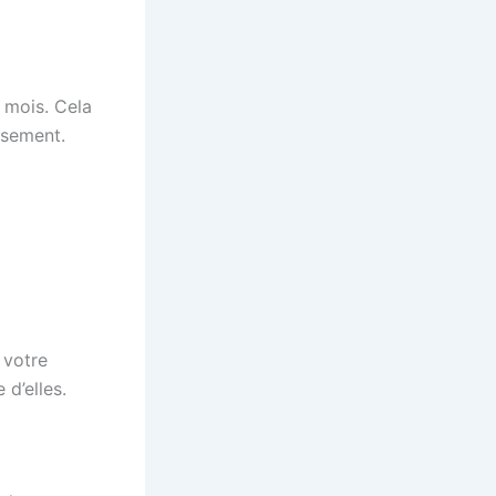
s mois. Cela
usement.
 votre
 d’elles.