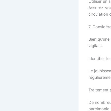
Utiliser un 
Assurez-vou
circulation d
7. Considére
Bien qu’une
vigilant.
Identifier l
Le jaunisse
régulièreme
Traitement 
De nombreux 
parcimonie 