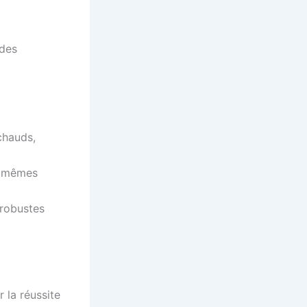
 des
chauds,
s mêmes
 robustes
 la réussite