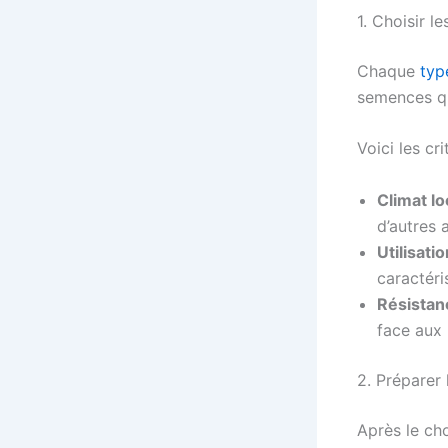
1. Choisir 
Chaque
typ
semences qu
Voici les cr
Climat lo
d’autres 
Utilisati
caractéri
Résistan
face aux 
2. Préparer 
Après le ch