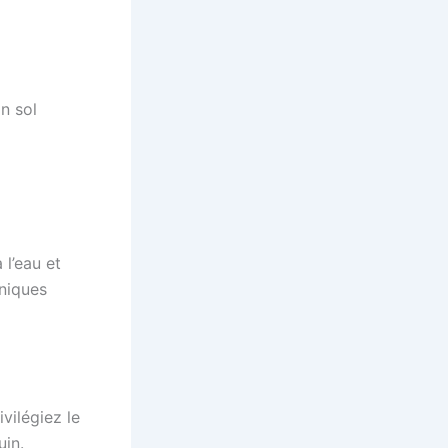
n sol
 l’eau et
aniques
vilégiez le
uin.