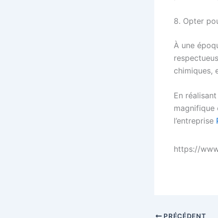
8. Opter po
À une époqu
respectueus
chimiques, e
En réalisan
magnifique 
l’entreprise
https://ww
PRÉCÉDENT