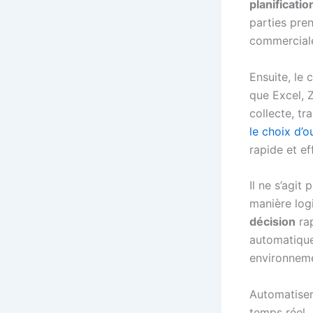
planificati
parties pren
commercial
Ensuite, le 
que Excel, 
collecte, t
le choix d’o
rapide et ef
Il ne s’agit
manière logi
décision
rap
automatique
environneme
Automatiser
temps réel