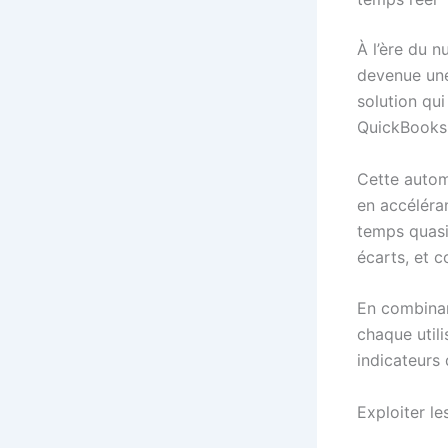
À l’ère du n
devenue une 
solution qu
QuickBooks 
Cette automa
en accéléran
temps quasi 
écarts, et c
En combina
chaque utili
indicateurs
Exploiter le