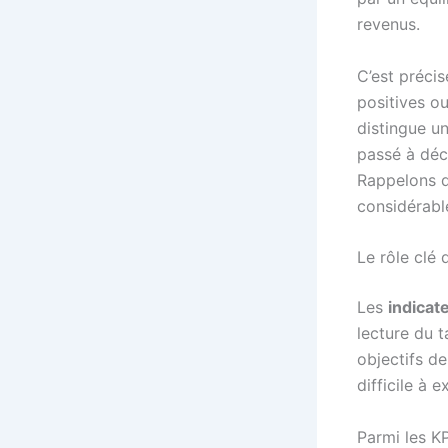
revenus.
C’est préci
positives ou
distingue u
passé à déco
Rappelons q
considérable
Le rôle clé 
Les
indicat
lecture du t
objectifs de
difficile à e
Parmi les KP