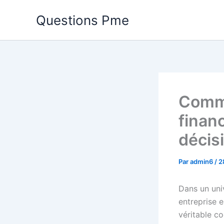
Aller
Questions Pme
au
contenu
Comme
finan
décis
Par
admin6
/
2
Dans un uni
entreprise 
véritable c