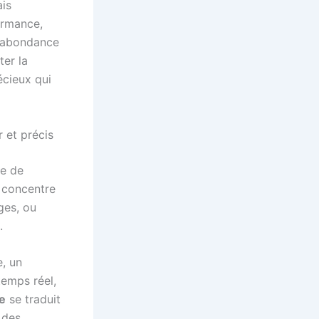
ais
ormance,
l’abondance
er la
écieux qui
r et précis
ge de
l concentre
rges, ou
.
e, un
temps réel,
re
se traduit
 des