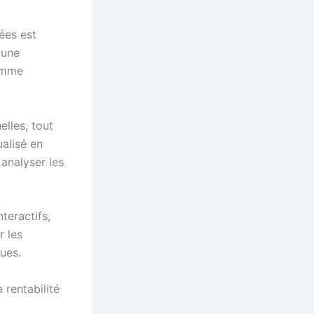
ées est
 une
comme
elles, tout
ualisé en
 analyser les
teractifs,
r les
ues.
 rentabilité