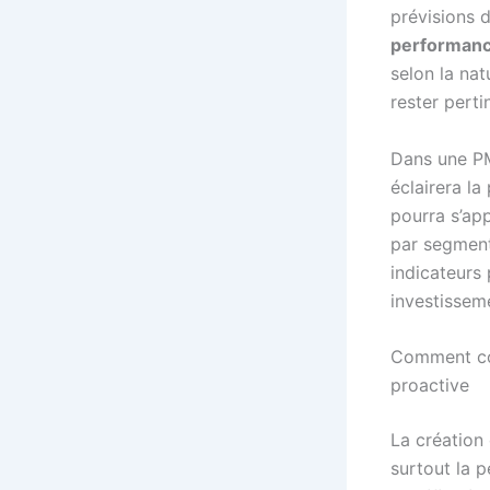
prévisions d
performanc
selon la nat
rester perti
Dans une PM
éclairera la
pourra s’ap
par segment
indicateurs 
investissem
Comment con
proactive
La création
surtout la 