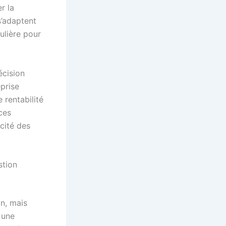
r la
s’adaptent
gulière pour
écision
eprise
 rentabilité
ces
acité des
stion
on, mais
 une