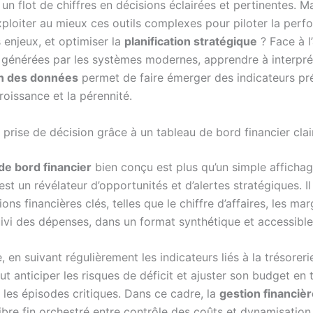
un flot de chiffres en décisions éclairées et pertinentes. M
loiter au mieux ces outils complexes pour piloter la perf
s enjeux, et optimiser la
planification stratégique
? Face à 
générées par les systèmes modernes, apprendre à interprét
on des données
permet de faire émerger des indicateurs pr
croissance et la pérennité.
 prise de décision grâce à un tableau de bord financier clai
de bord financier
bien conçu est plus qu’un simple afficha
est un révélateur d’opportunités et d’alertes stratégiques. I
ions financières clés, telles que le chiffre d’affaires, les ma
uivi des dépenses, dans un format synthétique et accessible
 en suivant régulièrement les indicateurs liés à la trésoreri
ut anticiper les risques de déficit et ajuster son budget en 
i les épisodes critiques. Dans ce cadre, la
gestion financiè
ibre fin orchestré entre contrôle des coûts et dynamisation