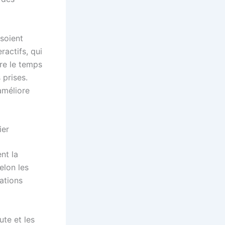
 soient
ractifs, qui
re le temps
 prises.
améliore
ier
nt la
elon les
mations
ute et les