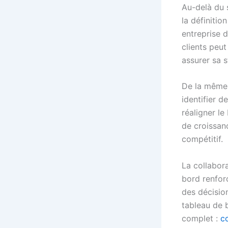
Au-delà du 
la définitio
entreprise 
clients peut
assurer sa st
De la même 
identifier d
réaligner le
de croissan
compétitif.
La collabora
bord renfor
des décisio
tableau de 
complet :
c