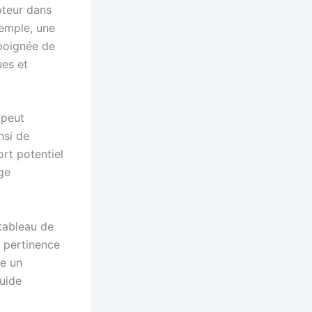
oteur dans
xemple, une
 poignée de
ues et
peut
nsi de
ort potentiel
ge
 tableau de
a pertinence
re un
uide