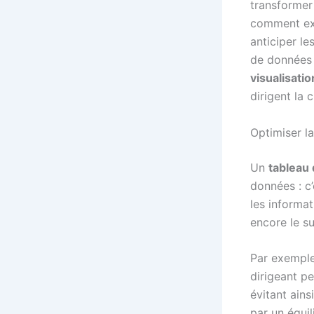
transformer 
comment exp
anticiper le
de données 
visualisati
dirigent la 
Optimiser la
Un
tableau 
données : c’
les informat
encore le s
Par exemple,
dirigeant pe
évitant ains
par un équil