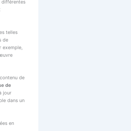
 différentes
t
es telles
s de
ar exemple,
 œuvre
e contenu de
se de
à jour
ble dans un
nées en