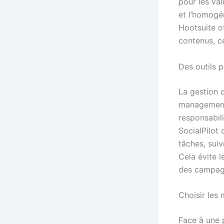
pour les val
et l’homogé
Hootsuite o
contenus, ce
Des outils p
La gestion d
management. 
responsabil
SocialPilot
tâches, suiv
Cela évite l
des campagn
Choisir les 
Face à une p