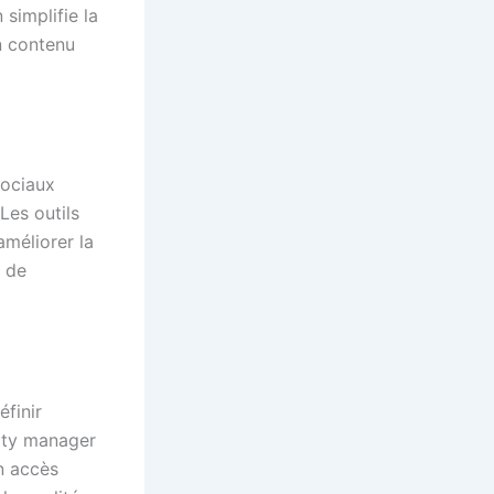
simplifie la
un contenu
sociaux
Les outils
améliorer la
e de
éfinir
ity manager
n accès