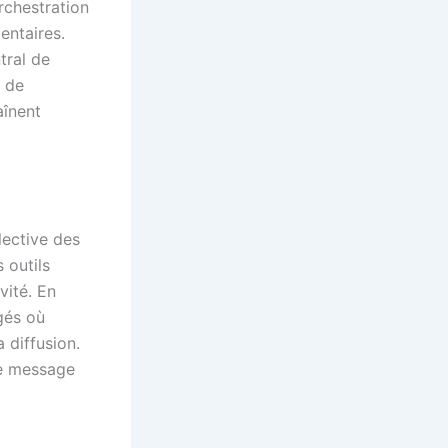
orchestration
ntaires.
tral de
n de
aînent
lective des
 outils
vité. En
agés où
 diffusion.
le message