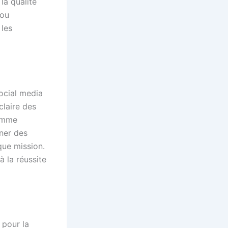
la qualité
 ou
les
social media
claire des
comme
gner des
que mission.
à la réussite
 pour la