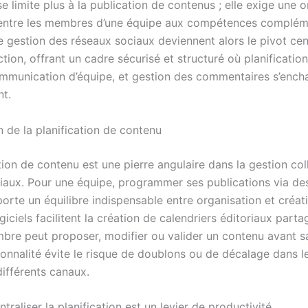
e limite plus à la publication de contenus ; elle exige une 
entre les membres d’une équipe aux compétences compléme
e gestion des réseaux sociaux deviennent alors le pivot cen
ction, offrant un cadre sécurisé et structuré où planificatio
mmunication d’équipe, et gestion des commentaires s’ench
nt.
 de la planification de contenu
tion de contenu est une pierre angulaire dans la gestion col
iaux. Pour une équipe, programmer ses publications via des
rte un équilibre indispensable entre organisation et créati
ogiciels facilitent la création de calendriers éditoriaux part
re peut proposer, modifier ou valider un contenu avant sa
ionnalité évite le risque de doublons ou de décalage dans 
différents canaux.
traliser la planification est un levier de productivité