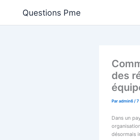
Aller
Questions Pme
au
contenu
Comme
des r
équip
Par
admin6
/
7
Dans un pay
organisation
désormais i