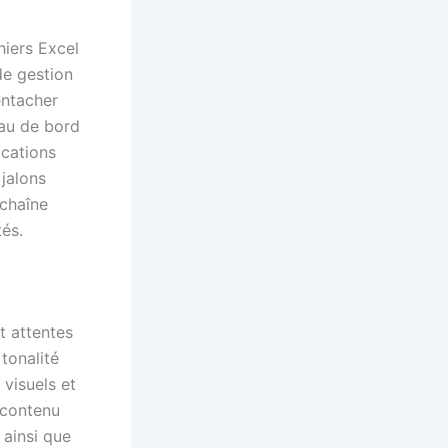
hiers Excel
de gestion
entacher
eau de bord
ications
 jalons
 chaîne
tés.
t attentes
tonalité
 visuels et
e contenu
ainsi que