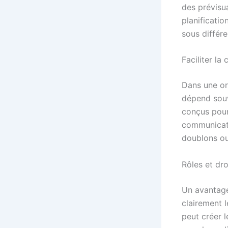
des prévisua
planificatio
sous différ
Faciliter la
Dans une or
dépend souv
conçus pour
communicatio
doublons ou
Rôles et dro
Un avantage
clairement 
peut créer 