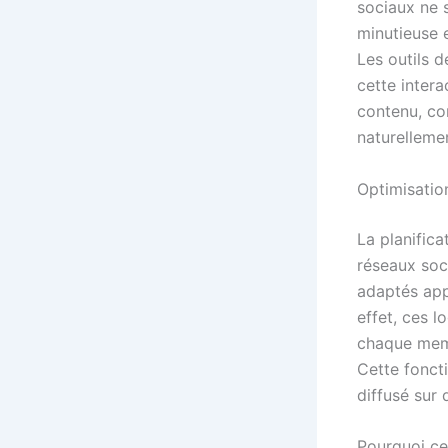
sociaux ne s
minutieuse 
Les outils d
cette intera
contenu, co
naturelleme
Optimisation
La planifica
réseaux soc
adaptés appo
effet, ces l
chaque memb
Cette fonct
diffusé sur 
Pourquoi cen