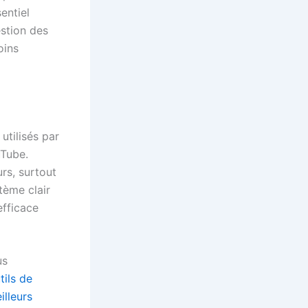
entiel
estion des
oins
utilisés par
uTube.
urs, surtout
tème clair
efficace
us
tils de
illeurs