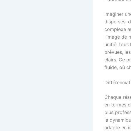
Imaginer une
dispersés, 
complexe au
l’image de 
unifié, tous
prévues, le
clairs. Ce 
fluide, où c
Différencia
Chaque rése
en termes d
plus profess
la dynamique
adapté en i