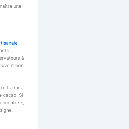
naître une
rtisanale
rants
ervateurs à
souvent bon
ruits frais,
e cacao. Si
oncentré »,
 signe.