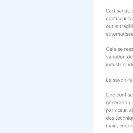
L’artisanat,
confiseur f
outils tradi
automatisée
Cela se res
variation de
industriel id
Le savoir-fai
Une confiser
génération o
par cœur, aj
des techniqu
main, enro