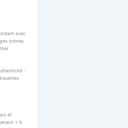
rillant avec
ages sobres,
ttes
thenticité :
tiquettes
mps et
sanaux » à