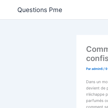
Aller
Questions Pme
au
contenu
Comme
confis
Par
admin6
/
9
Dans un mond
devient de p
n’échappe p
parfumés ou 
comment sav