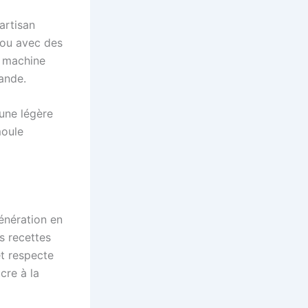
 artisan
 ou avec des
ne machine
ande.
 une légère
moule
génération en
s recettes
et respecte
cre à la