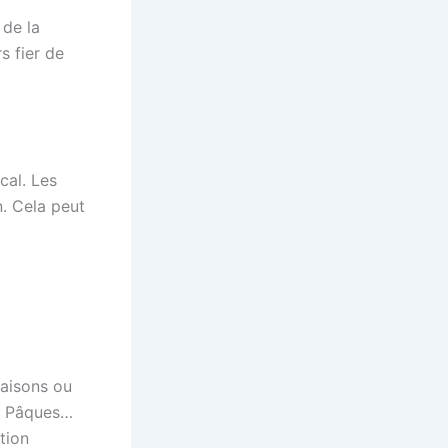
 de la
s fier de
cal. Les
n. Cela peut
saisons ou
de Pâques…
tion