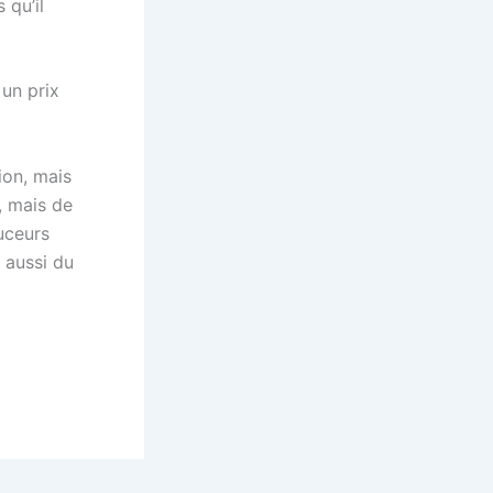
 qu’il
 un prix
ion, mais
, mais de
ouceurs
 aussi du