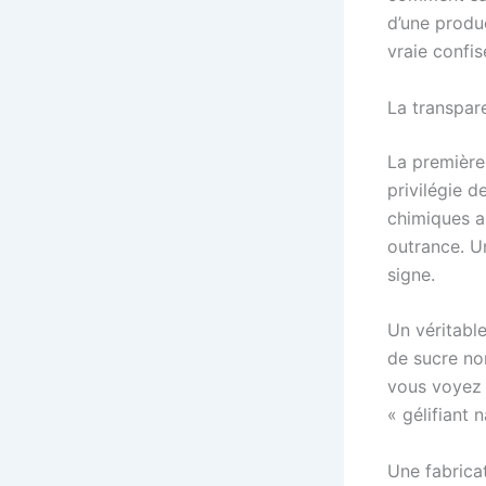
d’une produc
vraie confis
La transpare
La première
privilégie d
chimiques a
outrance. Un
signe.
Un véritable 
de sucre non
vous voyez 
« gélifiant 
Une fabricat