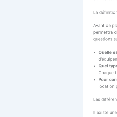
La définiti
Avant de p
permettra de
questions su
Quelle es
d’équipem
Quel typ
Chaque tr
Pour com
location 
Les différe
Il existe un