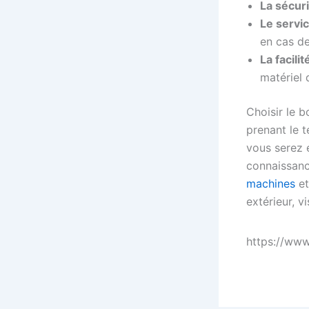
La sécur
Le servi
en cas d
La facilit
matériel 
Choisir le 
prenant le 
vous serez 
connaissanc
machines
et
extérieur, v
https://ww