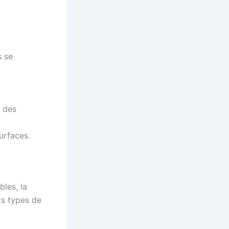
s se
r des
urfaces.
les, la
ts types de