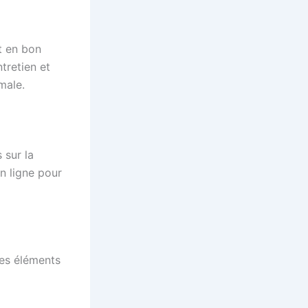
t en bon
tretien et
male.
 sur la
en ligne pour
es éléments