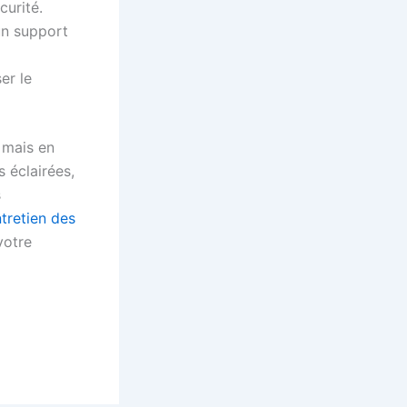
curité.
un support
er le
 mais en
 éclairées,
s
ntretien des
votre