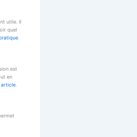
 utile. Il
oir quel
pratique
.
sion est
out en
 article
.
 permet