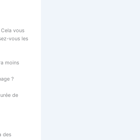
. Cela vous
osez-vous les
ra moins
hage ?
urée de
à des