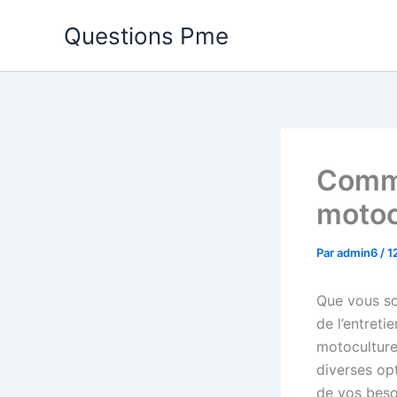
Aller
Questions Pme
au
contenu
Comme
motoc
Par
admin6
/
1
Que vous soy
de l’entreti
motoculture 
diverses op
de vos beso