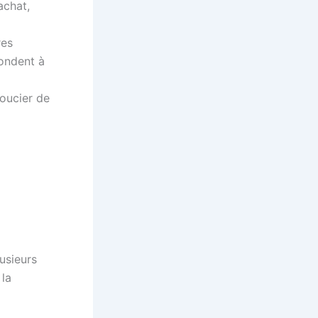
achat,
res
pondent à
soucier de
usieurs
 la