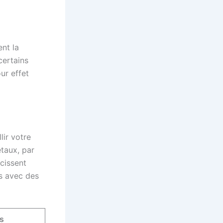
nt la
certains
ur effet
lir votre
taux, par
cissent
is avec des
s