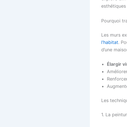
esthétiques 
Pourquoi tra
Les murs ex
l’habitat
. Po
d’une maiso
Élargir v
Améliorer 
Renforcer
Augmente
Les techniq
1. La peintu