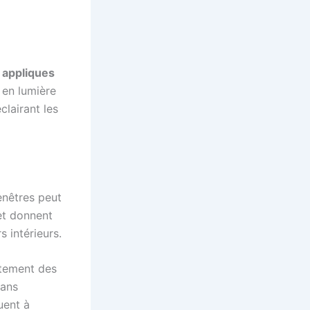
s
appliques
 en lumière
clairant les
enêtres peut
et donnent
s intérieurs.
itement des
sans
uent à